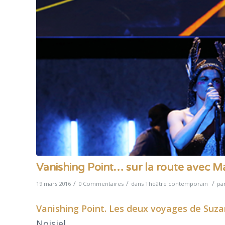
Vanishing Point… sur la route avec Ma
/
/
/
19 mars 2016
0 Commentaires
dans
Théâtre contemporain
pa
Vanishing Point. Les deux voyages de Suz
Noisiel.