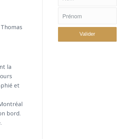
 : Thomas
nt la
jours
aphié et
 Montréal
on bord.
.