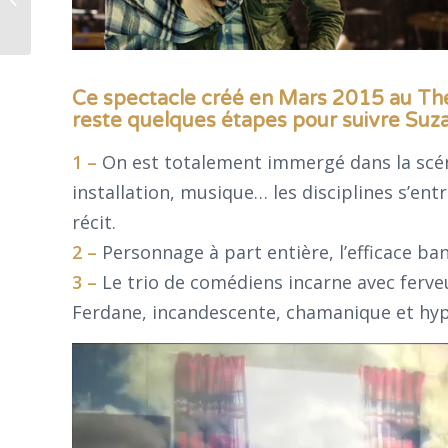
pièce de troupe
Ce spectacle créé en Mars 2015 au Théâ
reste quelques étapes pour suivre Suza
1 –
On est totalement immergé dans la scén
installation, musique… les disciplines s’en
récit.
2 –
Personnage à part entière, l’efficace ba
3 –
Le trio de comédiens incarne avec ferve
Ferdane, incandescente, chamanique et hy