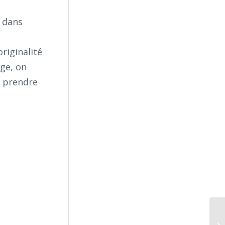
t dans
originalité
age, on
e prendre