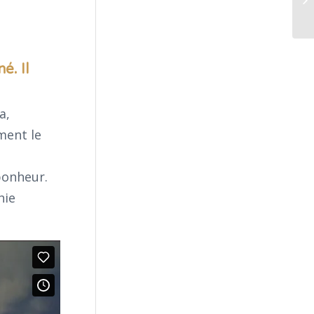
é. Il
a,
ment le
bonheur.
hie