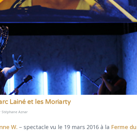
rc Lainé et les Moriarty
r
Stéphane Aznar
anne W.
– spectacle vu le 19 mars 2016 à la
Ferme du