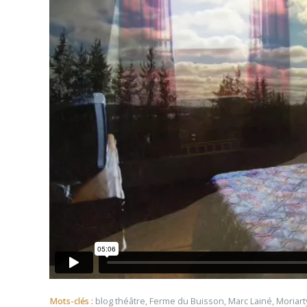
Mots-clés :
blog théâtre
,
Ferme du Buisson
,
Marc Lainé
,
Moriart