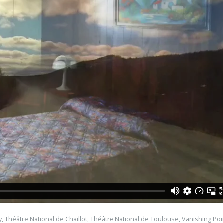
y
,
Théâtre National de Chaillot
,
Théâtre National de Toulouse
,
Vanishing Poi