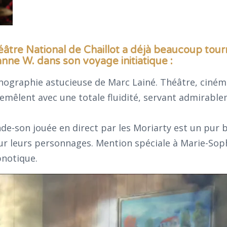
tre National de Chaillot a déjà beaucoup tourn
nne W. dans son voyage initiatique :
ographie astucieuse de Marc Lainé. Théâtre, ciném
tremêlent avec une totale fluidité, servant admirable
nde-son jouée en direct par les Moriarty est un pur 
ur leurs personnages. Mention spéciale à Marie-Sop
pnotique.