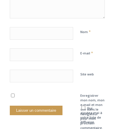
*
Nom
*
E-mail
Site web
Enregistrer
mon nom, mon
e-mail et mon
Oui,
site dans le
ajoutez-moi à
navigateur
votre liste de
pour mon
diffusion.
prochain
commentaire.