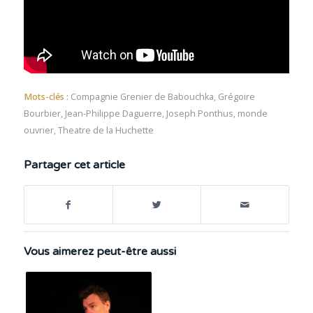
Mots-clés :
Compagnie Grenier de Babouchka
,
Grégoire
Bourbier
,
Jean-Philippe Daguerre
,
Joseph Ponthus
,
monde
ouvrier
,
Theatre de la Huchette
Partager cet article
Vous aimerez peut-être aussi