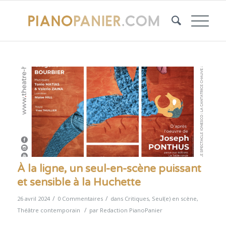
À la ligne, un seul-en-scène puissant
et sensible à la Huchette
/
/
26 avril 2024
0 Commentaires
dans
Critiques
,
Seul(e) en scène
,
/
Théâtre contemporain
par
Redaction PianoPanier