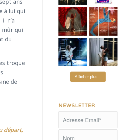
 sept ans
 à lui qui
il n’a
e mûr qui
nt du
ges troque
ls
Afficher plus...
sine de
NEWSLETTER
au départ,