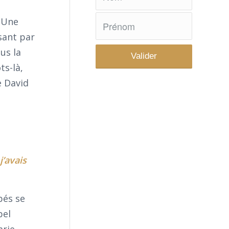
. Une
sant par
us la
ts-là,
e David
j’avais
pés se
bel