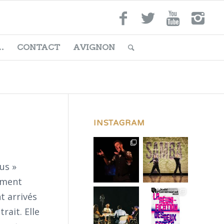
…
CONTACT
AVIGNON
INSTAGRAM
us »
rement
t arrivés
rait. Elle