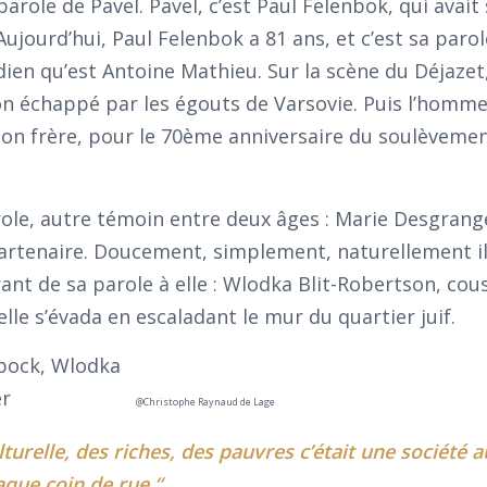
 parole de Pavel. Pavel, c’est Paul Felenbok, qui avait
Aujourd’hui, Paul Felenbok a 81 ans, et c’est sa parole
ien qu’est Antoine Mathieu. Sur la scène du Déjazet, 
rçon échappé par les égouts de Varsovie. Puis l’homm
 son frère, pour le 70ème anniversaire du soulèveme
arole, autre témoin entre deux âges : Marie Desgran
 partenaire. Doucement, simplement, naturellement i
ant de sa parole à elle : Wlodka Blit-Robertson, cou
elle s’évada en escaladant le mur du quartier juif.
@Christophe Raynaud de Lage
ulturelle, des riches, des pauvres c’était une société 
que coin de rue.“