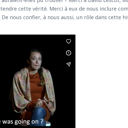
s auraient-elles pu trouver ? Merci à David Lescot, M
tendre cette vérité. Merci à eux de nous inclure c
e nous confier, à nous aussi, un rôle dans cette hi