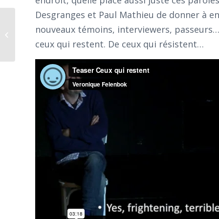
endroit, quelle place aussi juste ces parole
Desgranges et Paul Mathieu de donner à en
nouveaux témoins, interviewers, passeurs… D
Intra Muros : trois murs et la liberté
ceux qui restent. De ceux qui résistent…