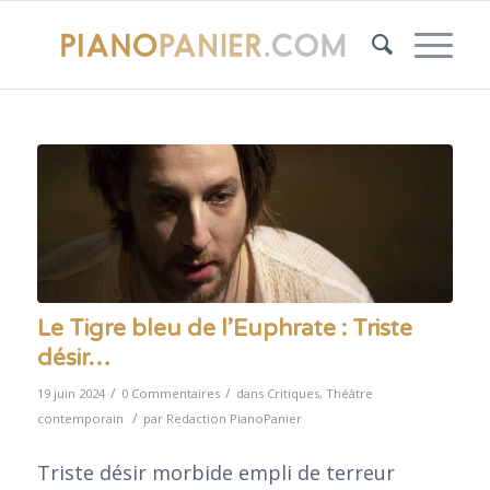
Le Tigre bleu de l’Euphrate : Triste
désir…
/
/
19 juin 2024
0 Commentaires
dans
Critiques
,
Théâtre
/
contemporain
par
Redaction PianoPanier
Triste désir morbide empli de terreur