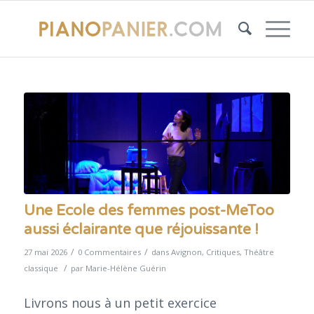
Une Ecole des femmes post-MeToo
aussi éclairante que réjouissante !
/
/
27 mai 2026
0 Commentaires
dans
Avignon
,
Critiques
,
Théâtre
/
classique
par
Marie-Hélène Guérin
Livrons nous à un petit exercice