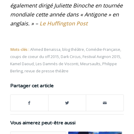
également dirigé Juliette Binoche en tournée
mondiale cette année dans « Antigone » en
anglais.
» –
Le Huffington Post
Mots-clés :
Ahmed Benaïssa
,
blog théâtre
,
Comédie-Française
,
coups de coeur du off 2015
,
Dark Circus
,
Festival Avignon 2015
,
Kamel Daoud
,
Les Damnés de Visconti
,
Meursaults
,
Philippe
Berling
,
revue de presse théâtre
Partager cet article
Vous aimerez peut-être aussi