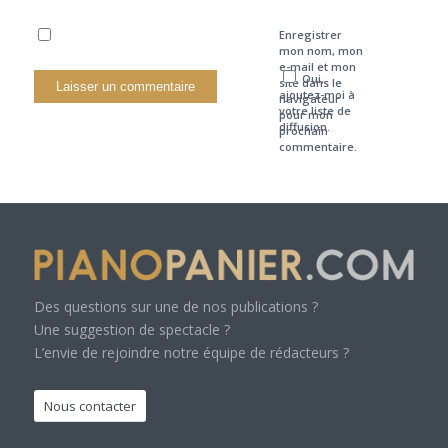
Enregistrer
mon nom, mon
e-mail et mon
Oui,
site dans le
ajoutez-moi à
navigateur
votre liste de
pour mon
diffusion.
prochain
commentaire.
Des questions sur une de nos publications ?
Une suggestion de spectacle ?
L’envie de rejoindre notre équipe de rédacteurs ?
Nous contacter