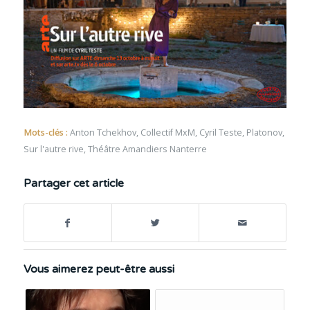
Mots-clés :
Anton Tchekhov
,
Collectif MxM
,
Cyril Teste
,
Platonov
,
Sur l'autre rive
,
Théâtre Amandiers Nanterre
Partager cet article
Vous aimerez peut-être aussi