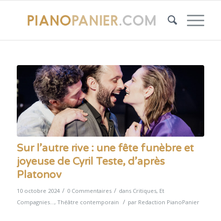
Sur l’autre rive : une fête funèbre et
joyeuse de Cyril Teste, d’après
Platonov
/
/
10 octobre 2024
0 Commentaires
dans
Critiques
,
Et
/
Compagnies...
,
Théâtre contemporain
par
Redaction PianoPanier