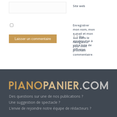
Site web
Enregistrer
mon nom, mon
e-mail et mon
Oui,
site dans le
ajoutez-moi à
navigateur
votre liste de
pour mon
diffusion.
prochain
commentaire.
Des questions sur une de nos publications ?
Une suggestion de spectacle ?
L’envie de rejoindre notre équipe de rédacteurs ?