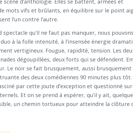
e scène d’anthologie. Elles se battent, armées et
 mots vifs et brûlants, en équilibre sur le point ai
ent l’un contre l’autre.
d spectacle qu’il ne faut pas manquer, nous pouvons
uo à la folle intensité, à l’insensée énergie dramat
ument vertigineux. Fougue, rapidité, tension. Les de
ades dégoupillées, deux forts qui se défendent. Em
ur. Le noir se fait brusquement, aussi brusquement
nitruante des deux comédiennes 90 minutes plus tôt.
fasciné par cette joute d’exception et questionné sur
ernels. Et on se prend à espérer, qu’il y ait, quelque
sible, un chemin tortueux pour atteindre la clôture 