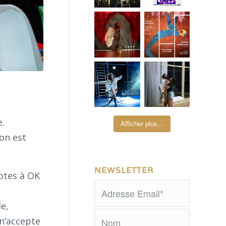
e.
Afficher plus...
ton est
NEWSLETTER
ptes à OK
le,
 n’accepte