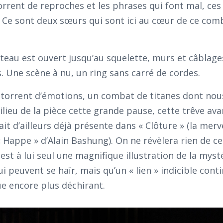
torrent de reproches et les phrases qui font mal, ces
 Ce sont deux sœurs qui sont ici au cœur de ce com
lateau est ouvert jusqu’au squelette, murs et câblage
 Une scène à nu, un ring sans carré de cordes.
n torrent d’émotions, un combat de titanes dont n
milieu de la pièce cette grande pause, cette trêve ava
tait d’ailleurs déjà présente dans « Clôture » (la merv
 Happe » d’Alain Bashung). On ne révèlera rien de c
st à lui seul une magnifique illustration de la myst
i peuvent se haïr, mais qu’un « lien » indicible cont
ue encore plus déchirant.