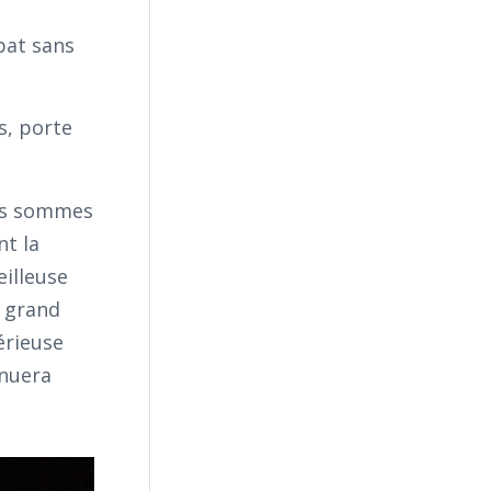
bat sans
s, porte
ous sommes
nt la
eilleuse
e grand
érieuse
inuera