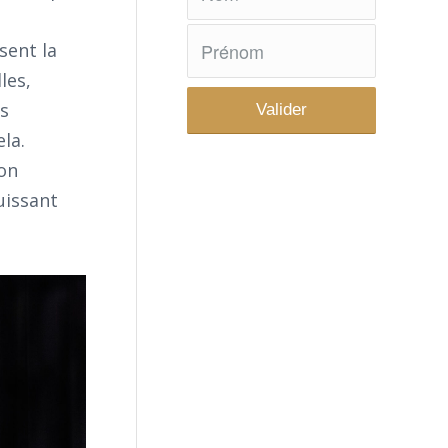
ssent la
les,
es
la.
son
uissant