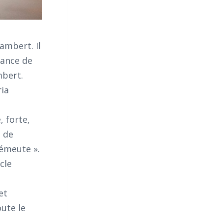
ambert. Il
sance de
mbert.
ria
, forte,
e de
 émeute ».
cle
et
oute le