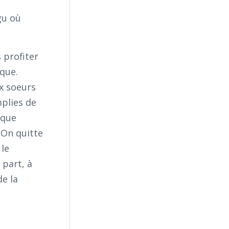
gu où
 profiter
ique.
ux soeurs
plies de
 que
 On quitte
 le
 part, à
de la