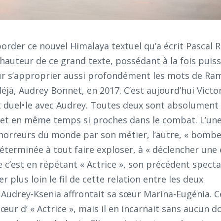
border ce nouvel Himalaya textuel qu’a écrit Pascal R
 hauteur de ce grand texte, possédant à la fois puis
our s’approprier aussi profondément les mots de Ra
déjà, Audrey Bonnet, en 2017. C’est aujourd’hui Victo
it duel•le avec Audrey. Toutes deux sont absolument
, et en même temps si proches dans le combat. L’une
 horreurs du monde par son métier, l’autre, « bomb
 déterminée à tout faire exploser, à « déclencher une
c’est en répétant « Actrice », son précédent specta
rer plus loin le fil de cette relation entre les deux
 Audrey-Ksenia affrontait sa sœur Marina-Eugénia. C
œur d’ « Actrice », mais il en incarnait sans aucun d