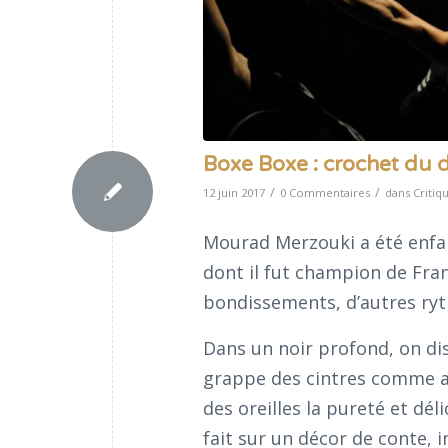
Boxe Boxe : crochet du d
/
/
12 juin 2017
0 Commentaires
dans
Critiq
Mourad Merzouki a été enfant
dont il fut champion de Fran
bondissements, d’autres ry
Dans un noir profond, on di
grappe des cintres comme au
des oreilles la pureté et dél
fait sur un décor de conte,