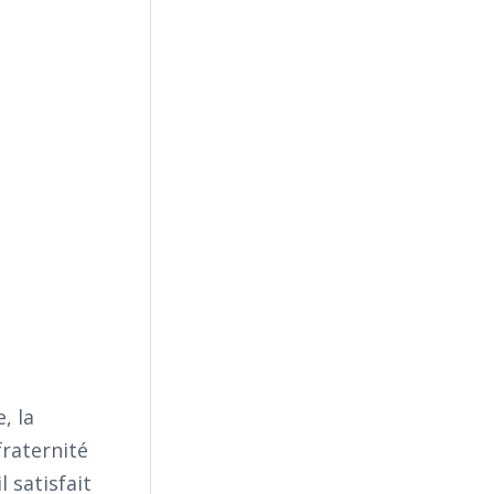
, la
fraternité
l satisfait