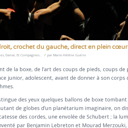
roit, crochet du gauche, direct en plein cœur 
/
ues
,
Danse
,
Et Compagnies...
par
Marie-Hélène Guérin
 de la boxe, de l’art des coups de pieds, coups de 
ce junior, adolescent, avant de donner à son corps 
thmes.
stingue des yeux quelques ballons de boxe tombant
tant de globes d’un planétarium imaginaire, on di
icatesse des cordes, une envolée de Schubert ; la lum
 inventé par Benjamin Lebreton et Mourad Merzouki, 