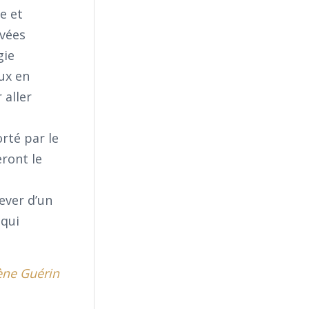
e et
avées
gie
ux en
 aller
rté par le
ront le
lever d’un
 qui
ène Guérin