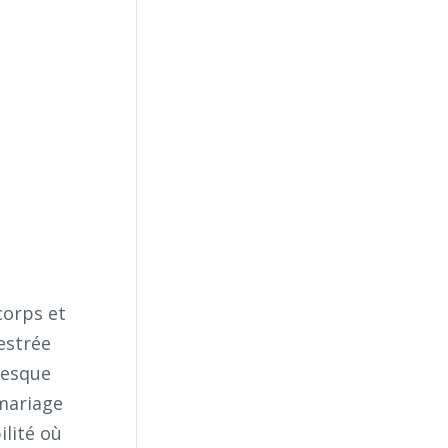
corps et
estrée
resque
 mariage
ilité où