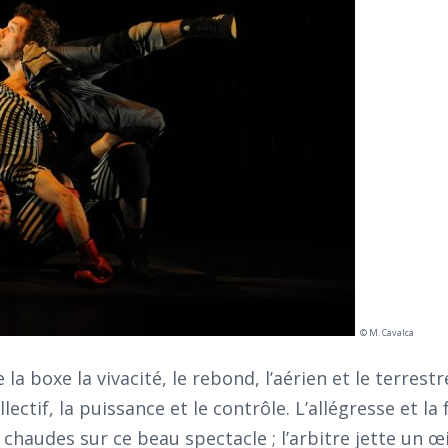
© M. Cavalca
 boxe la vivacité, le rebond, l’aérien et le terrestre
lectif, la puissance et le contrôle. L’allégresse et la 
 chaudes sur ce beau spectacle ; l’arbitre jette un œi