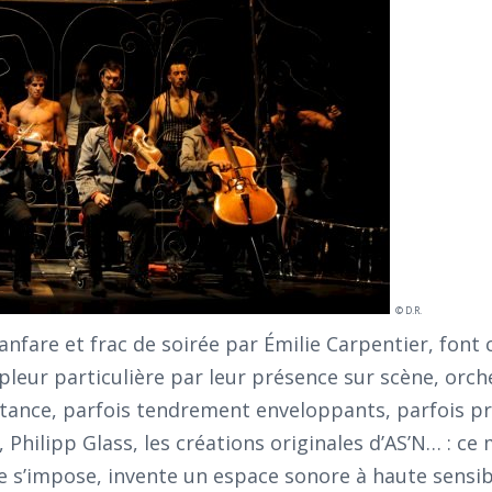
© D.R.
anfare et frac de soirée par Émilie Carpentier, font 
pleur particulière par leur présence sur scène, orch
istance, parfois tendrement enveloppants, parfois p
, Philipp Glass, les créations originales d’AS’N… : ce
ce s’impose, invente un espace sonore à haute sensib