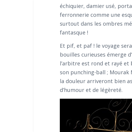
échiquier, damier usé, porta
ferronnerie comme une esqui
surtout dans les ombres mén
fantasque !
Et pif, et paf ! le voyage se
bouilles curieuses émerge d’
l’arbitre est rond et rayé e
son punching-ball ; Mourak M
la douleur arriveront bien a
d’humour et de légèreté.