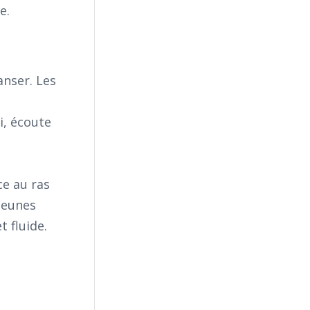
e.
nser. Les
i, écoute
ce au ras
jeunes
 fluide.