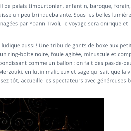
il de palais timburtonien, enfantin, baroque, forain,
sse un peu brinquebalante. Sous les belles lumière
agées par Yoann Tivoli, le voyage sera onirique et
ra ludique aussi ! Une tribu de gants de boxe aux peti
un ring-boîte noire, foule agitée, minuscule et comp
t bondissant comme un ballon ; on fait des pas-de-de
erzouki, en lutin malicieux et sage qui sait que la v
ssez tôt, accueille les spectateurs avec généreuses 