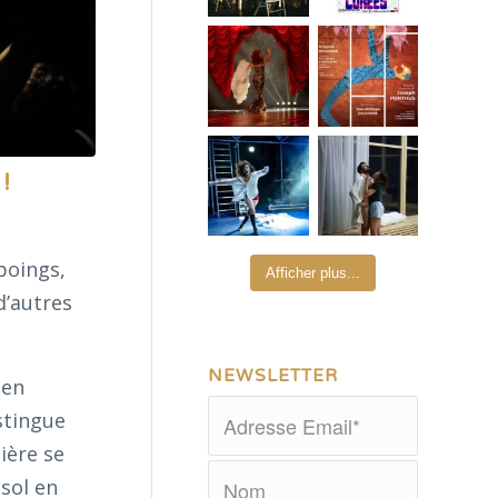
!
poings,
Afficher plus...
d’autres
NEWSLETTER
 en
stingue
ière se
sol en