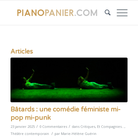
Articles
Bâtards : une comédie féministe mi-
pop mi-punk
/
/
23 janvier 2025
0 Commentaires
dans
Critiques
,
Et Compagnies...
,
/
Théâtre contemporain
par
Marie-Hélène Guérin