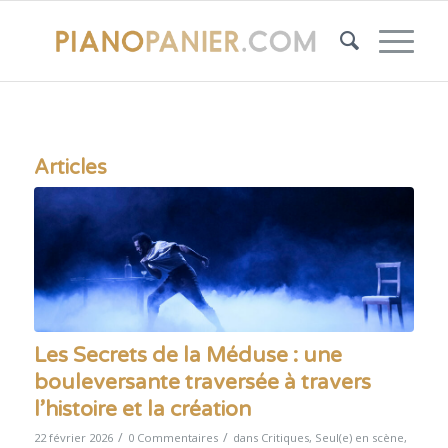
Articles
Les Secrets de la Méduse : une
bouleversante traversée à travers
l’histoire et la création
/
/
22 février 2026
0 Commentaires
dans
Critiques
,
Seul(e) en scène
,