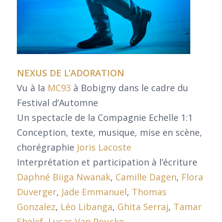
NEXUS DE L’ADORATION
Vu à la
MC93
à Bobigny dans le cadre du
Festival d’Automne
Un spectacle de la Compagnie Echelle 1:1
Conception, texte, musique, mise en scène,
chorégraphie
Joris Lacoste
Interprétation et participation à l’écriture
Daphné Biiga Nwanak
,
Camille Dagen
,
Flora
Duverger
,
Jade Emmanuel
,
Thomas
Gonzalez
,
Léo Libanga
,
Ghita Serraj
,
Tamar
Shelef
,
Lucas Van Poucke