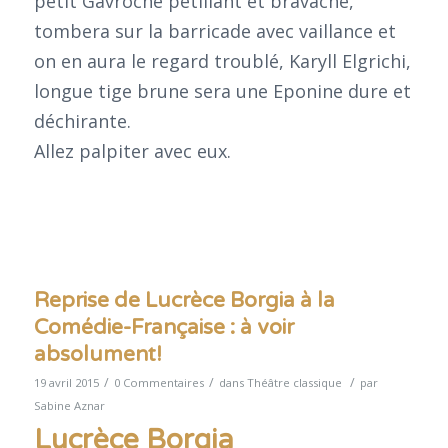
petit Gavroche pétillant et bravache,
tombera sur la barricade avec vaillance et
on en aura le regard troublé, Karyll Elgrichi,
longue tige brune sera une Eponine dure et
déchirante.
Allez palpiter avec eux.
Reprise de Lucrèce Borgia à la
Comédie-Française : à voir
absolument!
/
/
/
19 avril 2015
0 Commentaires
dans
Théâtre classique
par
Sabine Aznar
Lucrèce Borgia