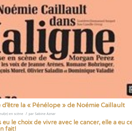
e d’être la « Pénélope » de Noémie Caillault
/
eul(e) en scène
par
Sabine Aznar
 eu le choix de vivre avec le cancer, elle a eu ce
 fait!