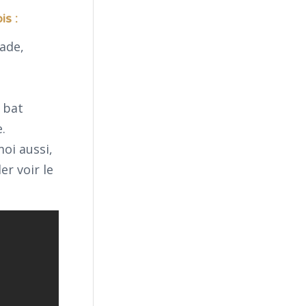
is :
lade,
 bat
.
oi aussi,
er voir le