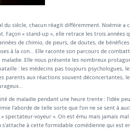
mal du siècle, chacun réagit différemment. Noémie a c
Façon « stand-up », elle retrace les trois années q
 années de chimio, de peurs, de doutes, de bénéfices
ases à la con… Elle raconte son parcours de combatt
la maladie. Elle nous présente les nombreux protago
ataille : les médecins pas toujours psychologues, l
les parents aux réactions souvent déconcertantes, le
urageux…
eté de maladie pendant une heure trente : l’idée peu
émie l’aborde de telle sorte que l’on ne se sent à au
« spectateur-voyeur ». On est ému mais jamais mal à
n s’attache à cette formidable comédienne qui est en