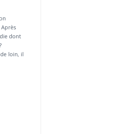
’on
. Après
adie dont
?
e loin, il