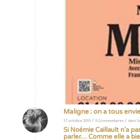
Maligne : on a tous envi
/
/
17 octobre 2015
0 Commentaires
dans
S
Si Noémie Caillault n’a pas
parler… Comme elle a bien