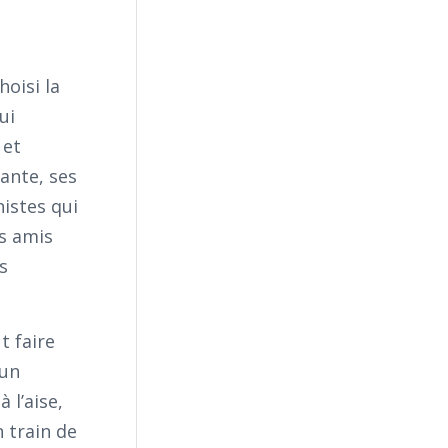
hoisi la
ui
 et
ante, ses
nistes qui
es amis
s
t faire
cun
 l’aise,
 train de