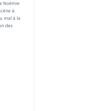
 la Noémie
scène à
u mal à la
’un des