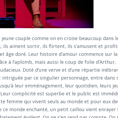
n jeune couple comme on en croise beaucoup dans l
, ils aiment sortir, ils flirtent, ils s’amusent et profi
à cet âge doré. Leur histoire d’amour commence sur la
âce à l’aplomb, mais aussi le coup de folie d’Arthur,
udacieux. Doté d’une verve et d’une répartie inébranl
 intriguée par ce singulier personnage, entre dans s
jusqu’à leur emménagement, leur quotidien, leurs je
Leur complicité est superbe et le public est immé
te femme qui vivent seuls au monde et pour eux de
e ce monde enchanté, un petit caillou vient enrayer 
iatement évident. On ne s’en rend pas compte. On r