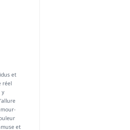
idus et
 réel
 y
’allure
’amour-
couleur
’amuse et