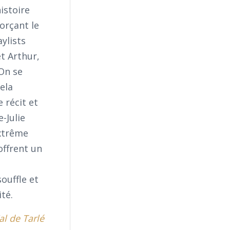
istoire
orçant le
ylists
t Arthur,
 On se
ela
 récit et
-Julie
extrême
offrent un
ouffle et
té.
l de Tarlé