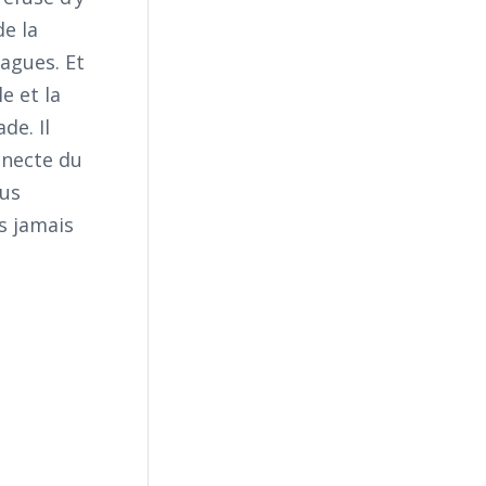
de la
lagues. Et
e et la
de. Il
nnecte du
ous
ns jamais