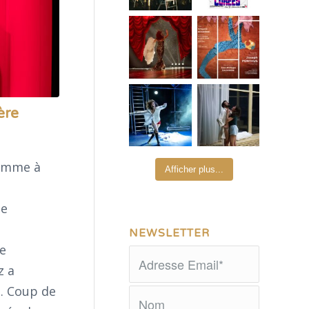
ère
comme à
Afficher plus...
ne
NEWSLETTER
e
z a
s. Coup de