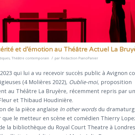
cérité et d’émotion au Théâtre Actuel La Bruy
/
tiques
,
Théâtre contemporain
par
Redaction PianoPanier
2023 qui lui a vu recevoir succès public à Avignon 
igieuses (4 Molières 2022),
Oublie-moi
, proposition
ent au Théâtre La Bruyère, récemment repris par u
 Fleur et Thibaud Houdinière.
on de la pièce anglaise
In other words
du dramaturg
 que le metteur en scène et comédien Thierry Lope
 de la bibliothèque du Royal Court Theatre à Londre