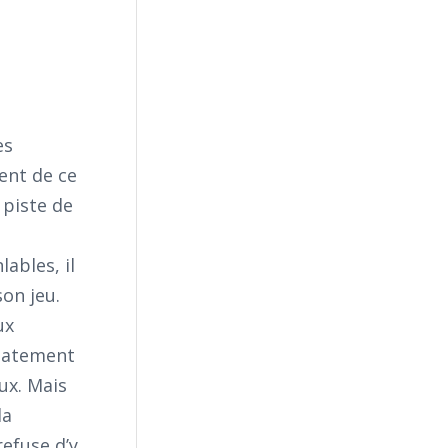
es
tent de ce
 piste de
ables, il
on jeu.
ux
diatement
ux. Mais
la
efuse d’y