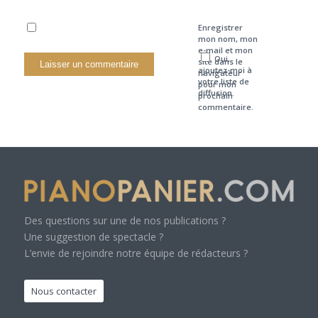
Enregistrer
mon nom, mon
e-mail et mon
Oui,
site dans le
ajoutez-moi à
navigateur
votre liste de
pour mon
diffusion.
prochain
commentaire.
Des questions sur une de nos publications ?
Une suggestion de spectacle ?
L’envie de rejoindre notre équipe de rédacteurs ?
Nous contacter