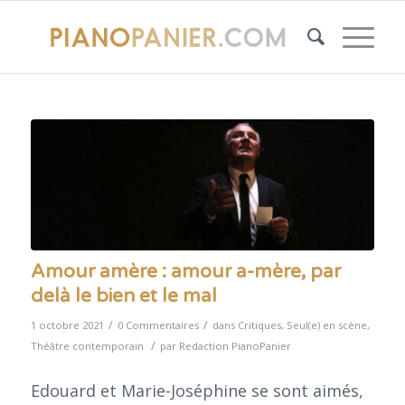
Amour amère : amour a-mère, par
delà le bien et le mal
/
/
1 octobre 2021
0 Commentaires
dans
Critiques
,
Seul(e) en scène
,
/
Théâtre contemporain
par
Redaction PianoPanier
Edouard et Marie-Joséphine se sont aimés,