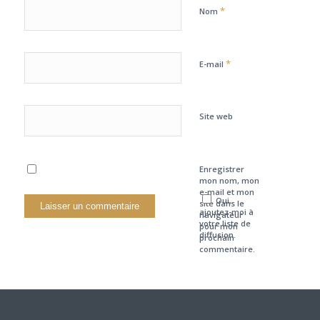
*
Nom
*
E-mail
Site web
Enregistrer
mon nom, mon
e-mail et mon
Oui,
site dans le
ajoutez-moi à
navigateur
votre liste de
pour mon
diffusion.
prochain
commentaire.