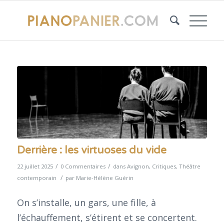
Derrière : les virtuoses du vide
/
/
22 juillet 2025
0 Commentaires
dans
Avignon
,
Critiques
,
Théâtre
/
contemporain
par
Marie-Hélène Guérin
On s’installe, un gars, une fille, à
l’échauffement, s’étirent et se concertent.