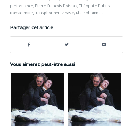
performance
,
Pierre-François Doireau
,
Théophile Dubus
,
transidentité
,
transphormer
,
Vinasay Khamphommala
Partager cet article
Vous aimerez peut-être aussi