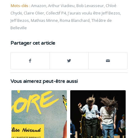
Mots-clés :
Amazon
,
Arthur Viadieu
,
Bob Levasseur
,
Chloé
Chycki
,
Claire Olier
,
Collectif P4
,
J'aurais voulu être Jeff Bezos
,
Jeff Bezos
,
Mathias Minne
,
Roma Blanchard
,
Théâtre de
Belleville
Partager cet article
Vous aimerez peut-être aussi