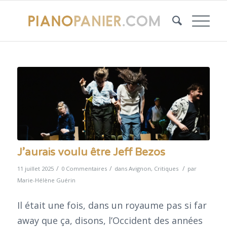
J’aurais voulu être Jeff Bezos
/
/
/
11 juillet 2025
0 Commentaires
dans
Avignon
,
Critiques
par
Marie-Hélène Guérin
Il était une fois, dans un royaume pas si far
away que ça, disons, l’Occident des années