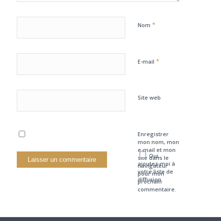
*
Nom
*
E-mail
Site web
Enregistrer
mon nom, mon
e-mail et mon
Oui,
site dans le
ajoutez-moi à
navigateur
votre liste de
pour mon
diffusion.
prochain
commentaire.