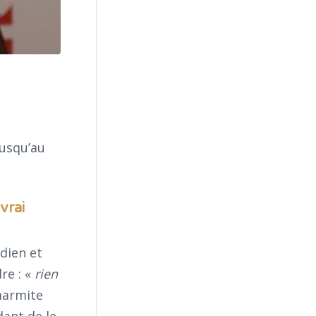
usqu’au
vrai
dien et
re : «
rien
marmite
dant de le