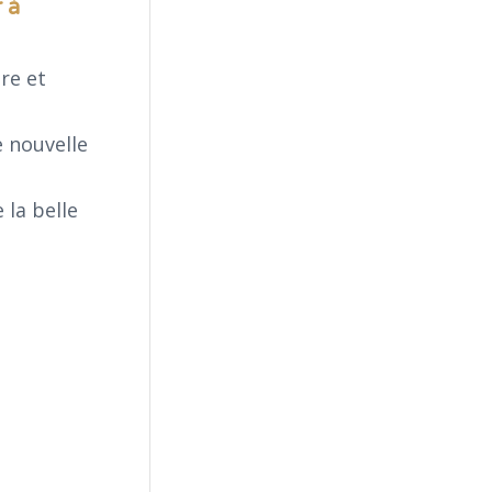
 à
re et
e nouvelle
 la belle