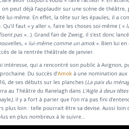
, on peut déjà l’applaudir sur une scène de théâtre, 
té lui-même. En effet, la tête sur les épaules, il a co
Qu’il faut « y aller », faire les choses soi-même ( «
l
ffisent pas »
…). Grand fan de Zweig, il s’est donc lanc
nouvelles, «
lui-même comme un amok »
. Bien lui en 
ccès de la rentrée théâtrale de janvier.
intéresse, qui a rencontré son public à Avignon, pu
prochaine. Du succès d’
Amok
à une nomination aux 
6, de ses débuts sur les planches (
La paix du ména
ouera au Théâtre du Ranelagh dans
L’Aigle à deux tête
hayle
),
il y a fort à parier que l’on n’a pas fini d’ente
rs plus loin : telle pourrait être sa devise. Aussi loin q
lus en plus nombreux à le suivre…