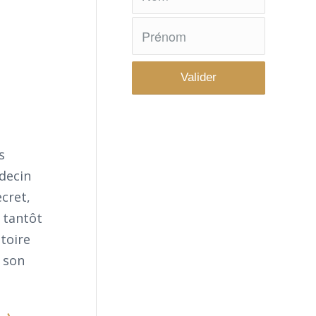
s
decin
cret,
 tantôt
stoire
s son