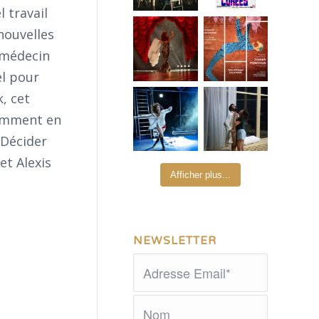
 travail
nouvelles
n médecin
el pour
, cet
tamment en
 Décider
et Alexis
Afficher plus...
NEWSLETTER