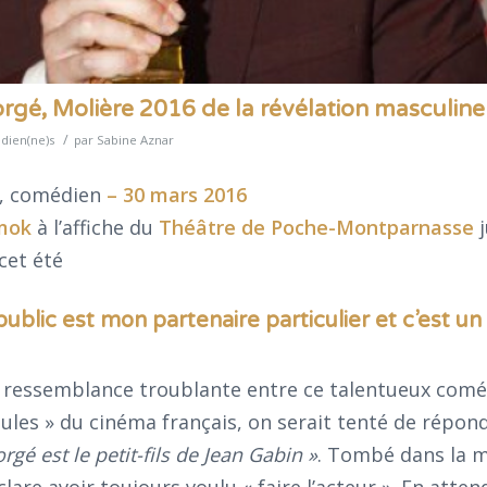
rgé, Molière 2016 de la révélation masculine
/
ien(ne)s
par
Sabine Aznar
, comédien
– 30 mars 2016
mok
à l’affiche du
Théâtre de Poche-Montparnasse
j
cet été
 public est mon partenaire particulier et c’est un 
 ressemblance troublante entre ce talentueux comé
eules » du cinéma français, on serait tenté de répond
gé est le petit-fils de Jean Gabin »
. Tombé dans la 
clare avoir toujours voulu « faire l’acteur ». En atten