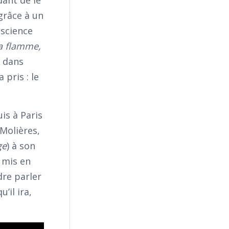
grâce à un
nscience
a flamme,
é dans
a pris : le
is à Paris
Molières,
ge
) à son
s
mis en
ndre parler
u’il ira,