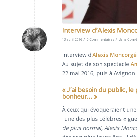
Interview d’Alexis Monco
/
/
13 avril 2016
0 Commentaires
dans
Coméd
Interview d
‘Alexis Moncorgé
Au sujet de son spectacle
A
22 mai 2016, puis à Avignon 
« J’ai besoin du public, le
bonheur… »
À ceux qui évoqueraient une
l’une des plus célèbres « gu
de plus normal, Alexis Moncor
dès son plus jeune âge, il dé