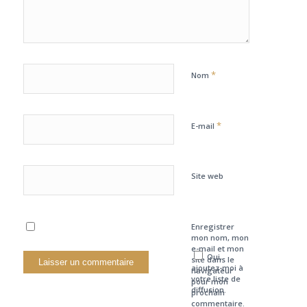
*
Nom
*
E-mail
Site web
Enregistrer
mon nom, mon
e-mail et mon
Oui,
site dans le
ajoutez-moi à
navigateur
votre liste de
pour mon
diffusion.
prochain
commentaire.