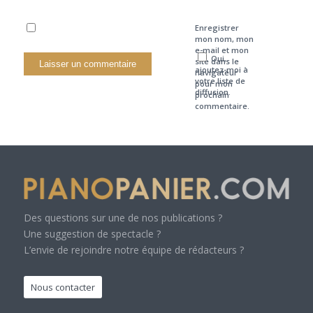
Enregistrer
mon nom, mon
e-mail et mon
Oui,
site dans le
ajoutez-moi à
navigateur
votre liste de
pour mon
diffusion.
prochain
commentaire.
Des questions sur une de nos publications ?
Une suggestion de spectacle ?
L’envie de rejoindre notre équipe de rédacteurs ?
Nous contacter