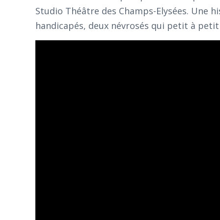
Studio Théâtre des Champs-Elysées. Une his
handicapés, deux névrosés qui petit à petit