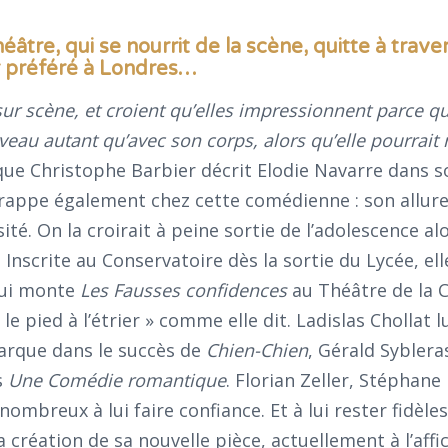
re, qui se nourrit de la scène, quitte à traver
 préféré à Londres
…
sur scène, et croient qu’elles impressionnent parce qu
eau autant qu’avec son corps, alors qu’elle pourrait n
 que Christophe Barbier décrit Elodie Navarre dans s
rappe également chez cette comédienne : son allure 
té. On la croirait à peine sortie de l’adolescence alo
 Inscrite au Conservatoire dès la sortie du Lycée, ell
qui monte
Les Fausses confidences
au Théâtre de la C
e pied à l’étrier » comme elle dit. Ladislas Chollat lu
arque dans le succès de
Chien-Chien
, Gérald Sybleras
s
Une Comédie romantique
. Florian Zeller, Stéphane H
breux à lui faire confiance. Et à lui rester fidèles,
a création de sa nouvelle pièce, actuellement à l’affi