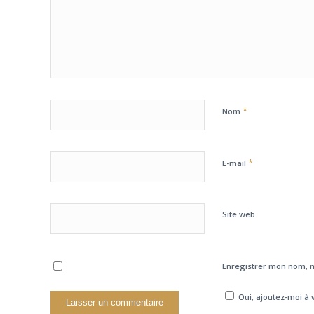
*
Nom
*
E-mail
Site web
Enregistrer mon nom, m
Oui, ajoutez-moi à v