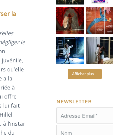
ser la
’elles
égliger le
on
juvénile,
rs qu’elle
Afficher plus...
e a la
riée à
i offre
NEWSLETTER
 lui fait
illel,
 à l’instar
che du