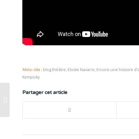
Mots-clés :
blog théâtre
,
Elodie Navarre
,
Encore une histoire d
Kempisky
Partager cet article
Reprise du Tartuffe de
Luc Bondy à l’Odéon
Théâtre de l’Eur...