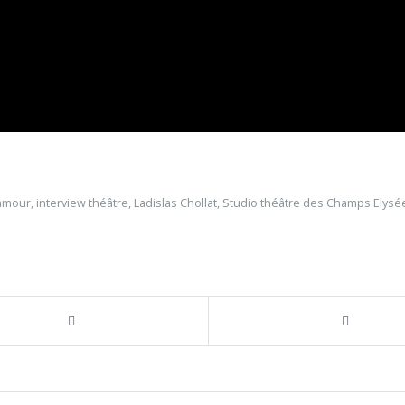
'amour
,
interview théâtre
,
Ladislas Chollat
,
Studio théâtre des Champs Elysé