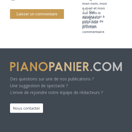
mon nom, mon
e-mail et mon
Oui,
site dans le
ajoutez-moi à
navigateur
votre liste de
pour mon
diffusion.
prochain
commentaire.
Des questions sur une de nos publications ?
Une suggestion de spectacle ?
L’envie de rejoindre notre équipe de rédacteurs ?
Nous contacter