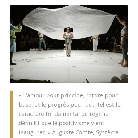
« L’amour pour principe, l’ordre pour
base, et le progrès pour but; tel est le
caractère fondamental du régime
définitif que le positivisme vient
inaugurer. » Auguste Comte, Système