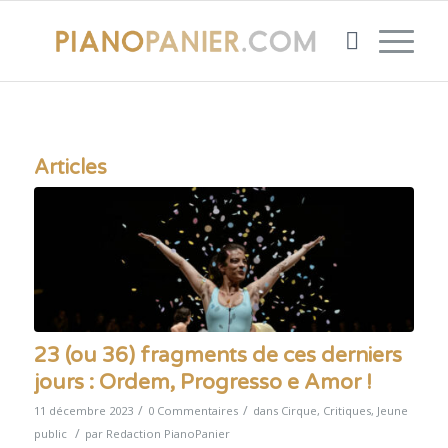
Articles
23 (ou 36) fragments de ces derniers
jours : Ordem, Progresso e Amor !
/
/
11 décembre 2023
0 Commentaires
dans
Cirque
,
Critiques
,
Jeune
/
public
par
Redaction PianoPanier