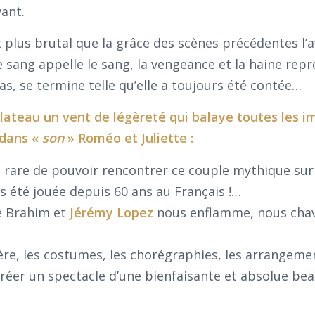
vant.
t plus brutal que la grâce des scènes précédentes l’a
ang appelle le sang, la vengeance et la haine rep
élas, se termine telle qu’elle a toujours été contée…
e plateau un vent de légèreté qui balaye toutes les 
 dans «
son
» Roméo et Juliette :
 rare de pouvoir rencontrer ce couple mythique sur
as été jouée depuis 60 ans au Français !…
e Brahim et
Jérémy Lopez
nous enflamme, nous chav
ère, les costumes, les chorégraphies, les arrangeme
réer un spectacle d’une bienfaisante et absolue bea