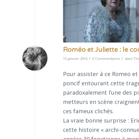
Roméo et Juliette : le c
/
/
15 janvier 2016
0 Commentaires
dans
Thé
Pour assister à ce Romeo et J
poncif entourant cette trag
paradoxalement l’une des piè
metteurs en scène craignent
ces fameux clichés.
La vraie bonne surprise : Er
cette histoire « archi-connue 