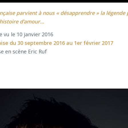
nçaise parvient à nous « désapprendre » la légende
 histoire d’amour…
e vu le 10 janvier 2016
ise
du 30 septembre 2016 au 1er février 2017
e en scène Eric Ruf