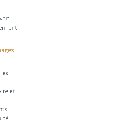
vait
rennent
images
 les
ire et
nts
uté.