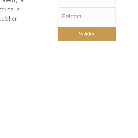
haleur, la
toute la
oublier