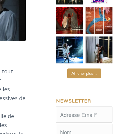
, tout
Afficher plus...
t
 les
essives de
NEWSLETTER
lle de
des