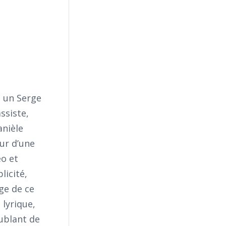
e un Serge
ssiste,
anièle
our d’une
o et
licité,
ge de ce
 lyrique,
ublant de