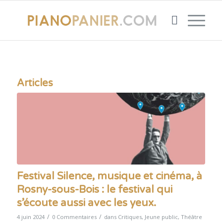
Articles
Festival Silence, musique et cinéma, à
Rosny-sous-Bois : le festival qui
s’écoute aussi avec les yeux.
/
/
4 juin 2024
0 Commentaires
dans
Critiques
,
Jeune public
,
Théâtre