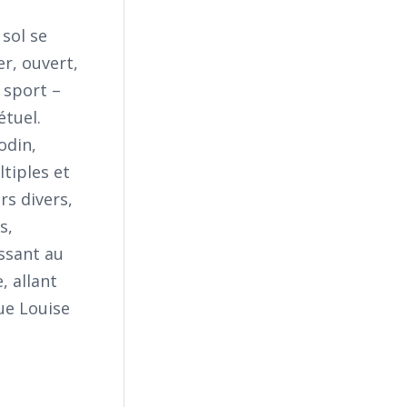
 sol se
r, ouvert,
e sport –
tuel.
odin,
tiples et
rs divers,
s,
ussant au
, allant
ue Louise