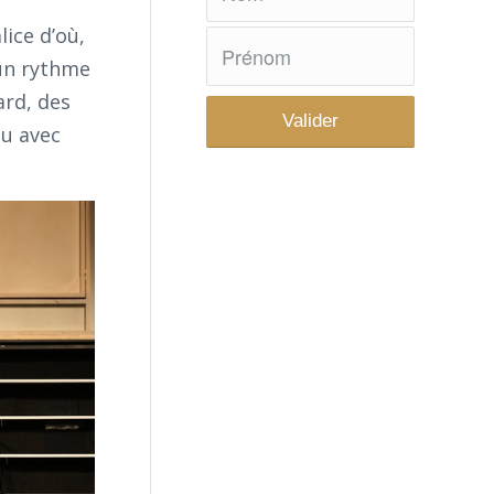
lice d’où,
 un rythme
ard, des
au avec