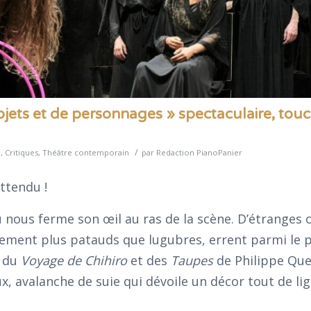
objets et de personnages » spectaculaire, touc
/
e
,
Critiques
,
Théâtre contemporain
par
Redaction PianoPanier
attendu !
u nous ferme son œil au ras de la scène. D’étranges
ement plus patauds que lugubres, errent parmi le p
» du
Voyage de Chihiro
et des
Taupes
de Philippe Que
, avalanche de suie qui dévoile un décor tout de lig