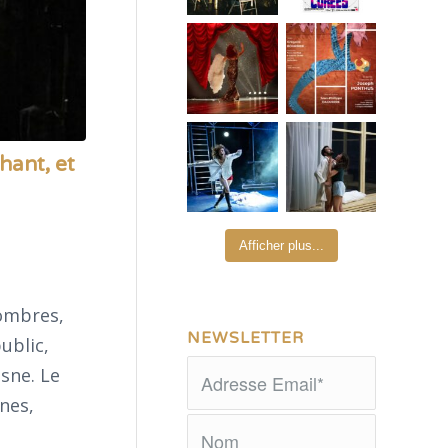
hant, et
Afficher plus...
 ombres,
NEWSLETTER
ublic,
sne. Le
nes,