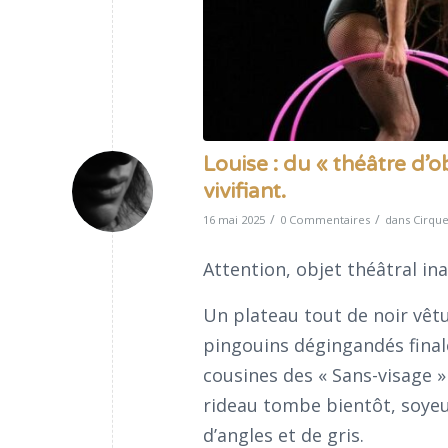
Louise : du « théâtre d’
vivifiant.
/
/
16 mai 2025
0 Commentaires
dans
Cirqu
Attention, objet théâtral in
Un plateau tout de noir vêt
pingouins dégingandés final
cousines des « Sans-visage 
rideau tombe bientôt, soyeux
d’angles et de gris.