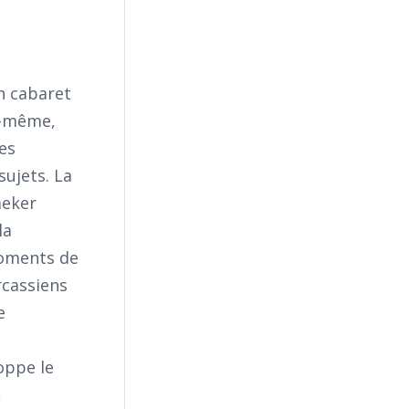
n cabaret
i-même,
les
sujets. La
aeker
la
moments de
rcassiens
e
oppe le
,