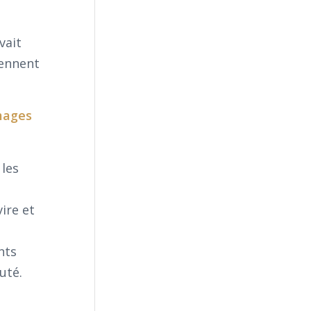
vait
rennent
images
 les
ire et
nts
uté.