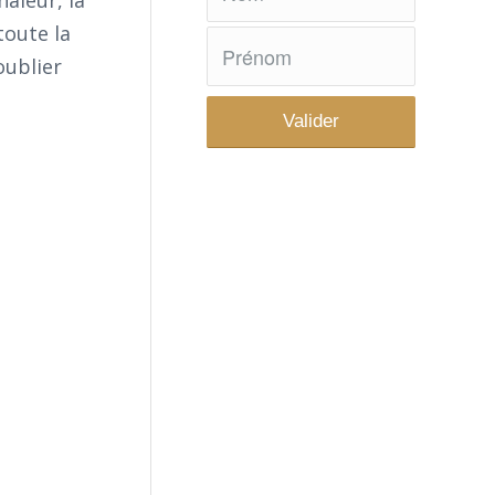
haleur, la
toute la
oublier