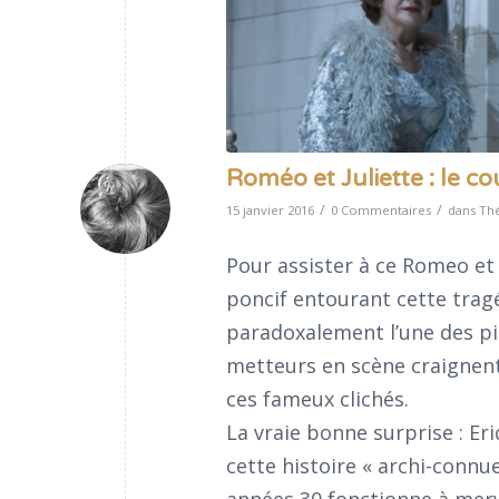
Roméo et Juliette : le c
/
/
15 janvier 2016
0 Commentaires
dans
Thé
Pour assister à ce Romeo et J
poncif entourant cette trag
paradoxalement l’une des piè
metteurs en scène craignent
ces fameux clichés.
La vraie bonne surprise : Er
cette histoire « archi-connue 