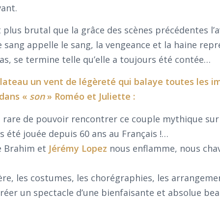
vant.
t plus brutal que la grâce des scènes précédentes l’a
ang appelle le sang, la vengeance et la haine rep
élas, se termine telle qu’elle a toujours été contée…
e plateau un vent de légèreté qui balaye toutes les 
 dans «
son
» Roméo et Juliette :
 rare de pouvoir rencontrer ce couple mythique sur
as été jouée depuis 60 ans au Français !…
e Brahim et
Jérémy Lopez
nous enflamme, nous chav
ère, les costumes, les chorégraphies, les arrangeme
réer un spectacle d’une bienfaisante et absolue bea