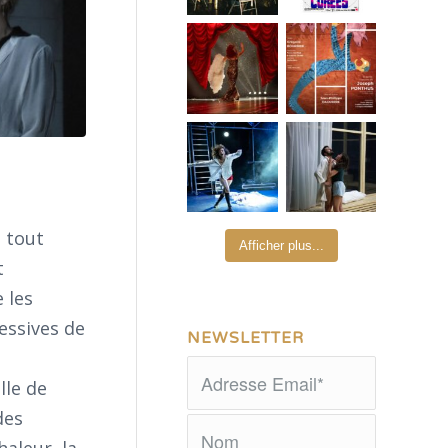
, tout
Afficher plus...
t
 les
essives de
NEWSLETTER
lle de
des