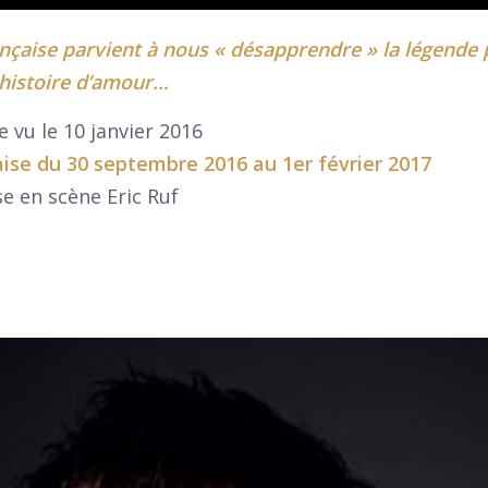
nçaise parvient à nous « désapprendre » la légende
 histoire d’amour…
e vu le 10 janvier 2016
ise
du 30 septembre 2016 au 1er février 2017
e en scène Eric Ruf