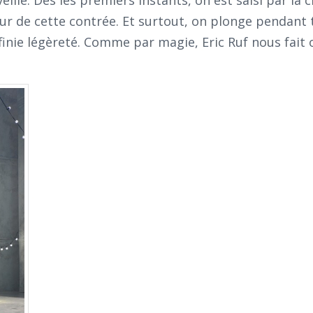
lle. Dès les premiers instants, on est saisi par la c
ur de cette contrée. Et surtout, on plonge pendant 
inie légèreté. Comme par magie, Eric Ruf nous fait 