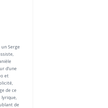
e un Serge
ssiste,
anièle
our d’une
o et
licité,
ge de ce
 lyrique,
ublant de