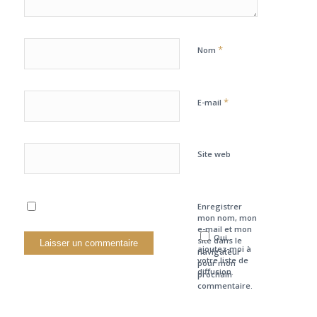
*
Nom
*
E-mail
Site web
Enregistrer
mon nom, mon
e-mail et mon
Oui,
site dans le
ajoutez-moi à
navigateur
votre liste de
pour mon
diffusion.
prochain
commentaire.