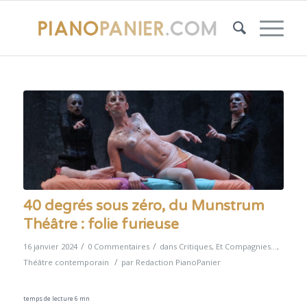
40 degrés sous zéro, du Munstrum
Théâtre : folie furieuse
/
/
16 janvier 2024
0 Commentaires
dans
Critiques
,
Et Compagnies...
,
/
Théâtre contemporain
par
Redaction PianoPanier
temps de lecture 6 mn