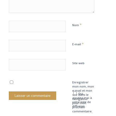
*
Nom
*
E-mail
Site web
Enregistrer
mon nom, mon
e-mail et mon
Oui,
site dans le
ajoutez-moi à
navigateur
votre liste de
pour mon
diffusion.
prochain
commentaire.