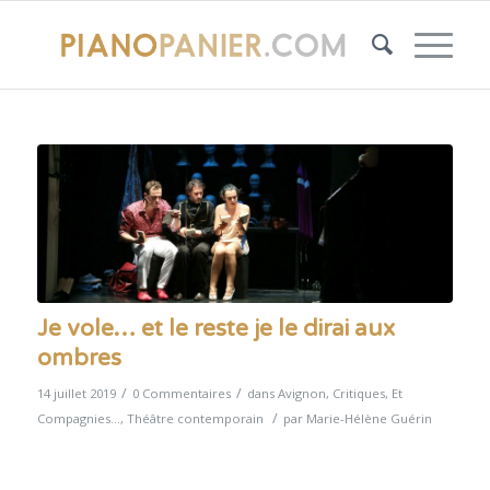
Je vole… et le reste je le dirai aux
ombres
/
/
14 juillet 2019
0 Commentaires
dans
Avignon
,
Critiques
,
Et
/
Compagnies...
,
Théâtre contemporain
par
Marie-Hélène Guérin