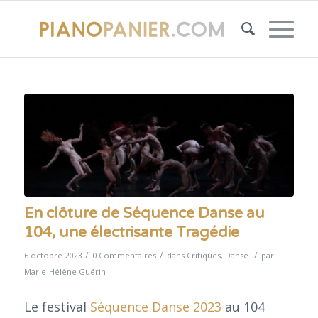
En clôture de Séquence Danse au
104, une électrisante Tragédie
/
/
/
6 octobre 2023
0 Commentaires
dans
Critiques
,
Danse
par
Marie-Hélène Guérin
Le festival
Séquence Danse 2023
au 104