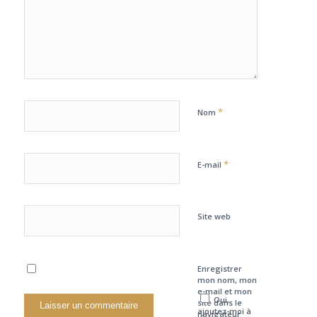
*
Nom
*
E-mail
Site web
Enregistrer
mon nom, mon
e-mail et mon
Oui,
site dans le
ajoutez-moi à
navigateur