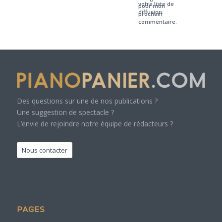
votre liste de
pour mon
diffusion.
prochain
commentaire.
Des questions sur une de nos publications ?
Une suggestion de spectacle ?
L’envie de rejoindre notre équipe de rédacteurs ?
Nous contacter
PAGES