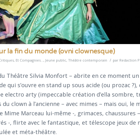
sur la fin du monde (ovni clownesque)
/
Critiques
,
Et Compagnies...
,
Jeune public
,
Théâtre contemporain
par
Redaction P
du Théâtre Silvia Monfort – abrite en ce moment un
e qui s’ouvre en stand up sous acide (ou prozac ?), 
electro arty (impeccable création d’ella sombre, t
ers du clown à l’ancienne – avec mimes – mais oui, le
t le Mime Marceau lui-même -, grimaces, chaussures –
s -, flirte avec le fantastique, et télescope jeux de
ulée et méta-théâtre.