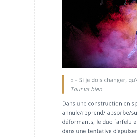
« – Si je dois changer, qu
Tout va bien
Dans une construction en spi
annule/reprend/ absorbe/su
déformants, le duo farfelu e
dans une tentative d’épuise