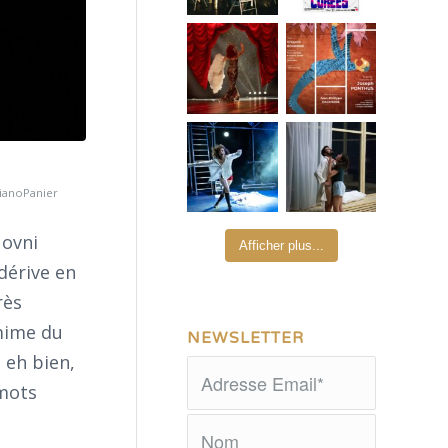
ianoPanier
 ovni
Afficher plus...
dérive en
rès
 mime du
NEWSLETTER
 eh bien,
 mots