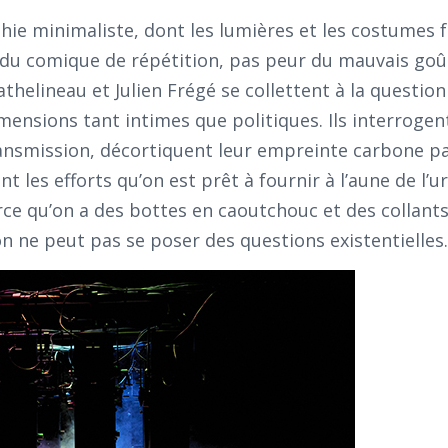
hie minimaliste, dont les lumières et les costumes 
du comique de répétition, pas peur du mauvais goût
thelineau et Julien Frégé se collettent à la question
mensions tant intimes que politiques. Ils interroge
ransmission, décortiquent leur empreinte carbone p
t les efforts qu’on est prêt à fournir à l’aune de l’
rce qu’on a des bottes en caoutchouc et des collant
on ne peut pas se poser des questions existentielles.