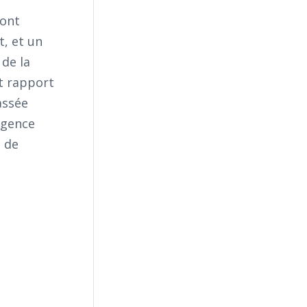
font
, et un
 de la
nt rapport
assée
urgence
s de