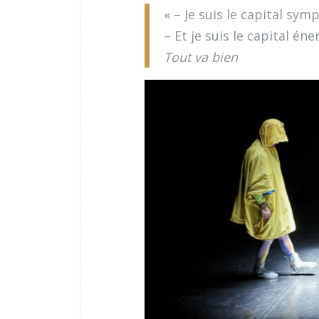
« – Je suis le capital sym
– Et je suis le capital éne
Tout va bien