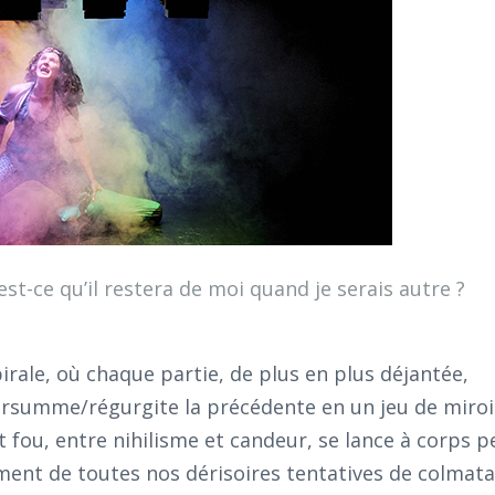
’est-ce qu’il restera de moi quand je serais autre ?
rale, où chaque partie, de plus en plus déjantée,
rsumme/régurgite la précédente en un jeu de miroi
t fou, entre nihilisme et candeur, se lance à corps 
ment de toutes nos dérisoires tentatives de colmata