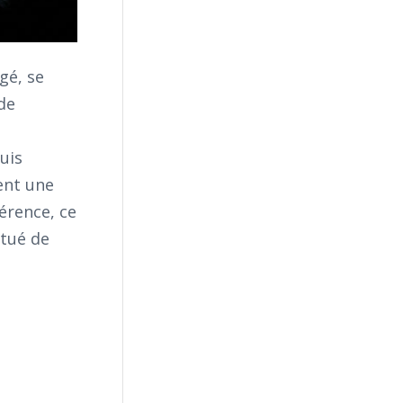
gé, se
de
uis
ent une
érence, ce
itué de