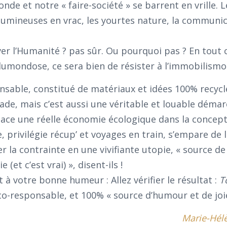
de et notre « faire-société » se barrent en vrille. L
égumineuses en vrac, les yourtes nature, la communi
ver l’Humanité ? pas sûr. Ou pourquoi pas ? En tout c
dumondose, ce sera bien de résister à l’immobilismo
nsable, constitué de matériaux et idées 100% recycl
ade, mais c’est aussi une véritable et louable démarc
ce une réelle économie écologique dans la concepti
, privilégie récup’ et voyages en train, s’empare de 
 la contrainte en une vivifiante utopie, « source de
 (et c’est vrai) », disent-ils !
t à votre bonne humeur : Allez vérifier le résultat :
T
co-responsable, et 100% « source d’humour et de joie
Marie-Hél