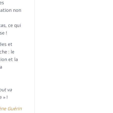
es
cation non
as, ce qui
se !
ées et
he : le
on et la
la
out va
 » !
ène Guérin