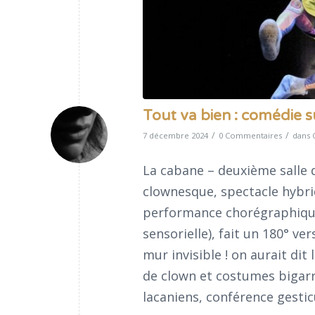
Tout va bien : comédie 
/
/
7 décembre 2024
0 Commentaires
dans
La cabane – deuxième salle 
clownesque, spectacle hybrid
performance chorégraphique 
sensorielle), fait un 180° v
mur invisible ! on aurait di
de clown et costumes bigarré
lacaniens, conférence gestic