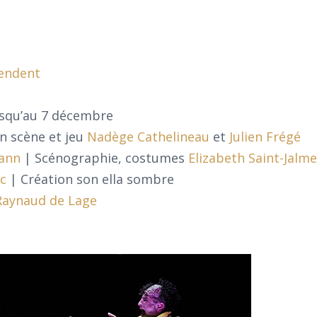
endent
squ’au 7 décembre
en scène et jeu
Nadège Cathelineau
et
Julien Frégé
ann
| Scénographie, costumes
Elizabeth Saint-Jalm
rc
| Création son ella sombre
Raynaud de Lage