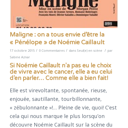
Maligne : on a tous envie d’être la
« Pénélope » de Noémie Caillault
/
/
/
17 octobre 2015
0 Commentaires
dans
Seul(e) en scène
par
Sabine Aznar
Si Noémie Caillault n’a pas eu le choix
de vivre avec le cancer, elle a eu celui
d’en parler… Comme elle a bien fait!
Elle est virevoltante, spontanée, rieuse,
enjouée, sautillante, tourbillonnante,
« zébulonnante »!… Pleine de vie, quoi! C’est
cela qui nous marque le plus lorsqu’on
découvre Noémie Caillault sur la scène du