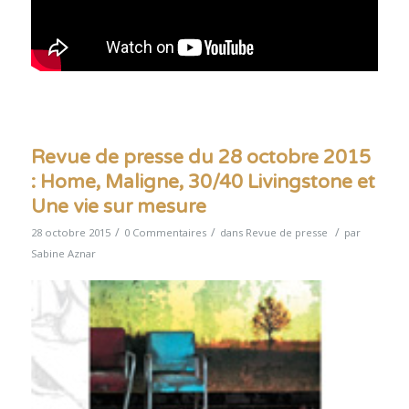
Revue de presse du 28 octobre 2015
: Home, Maligne, 30/40 Livingstone et
Une vie sur mesure
/
/
/
28 octobre 2015
0 Commentaires
dans
Revue de presse
par
Sabine Aznar