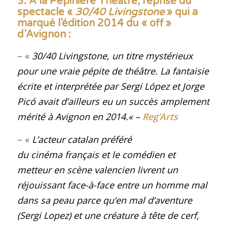
3. A la Pepinière Théâtre, reprise du
spectacle «
30/40 Livingstone
» qui a
marqué l’édition 2014 du « off »
d’Avignon
:
– «
30/40 Livingstone, un titre mystérieux
pour une vraie pépite de théâtre. La fantaisie
écrite et interprétée par Sergi López et Jorge
Picó avait d’ailleurs eu un succès amplement
mérité à Avignon en 2014
.
«
–
Reg’Arts
– «
L’acteur catalan préféré
du cinéma français et le comédien et
metteur en scène valencien livrent un
réjouissant face-à-face entre un homme mal
dans sa peau parce qu’en mal d’aventure
(Sergi Lopez) et une créature à tête de cerf,