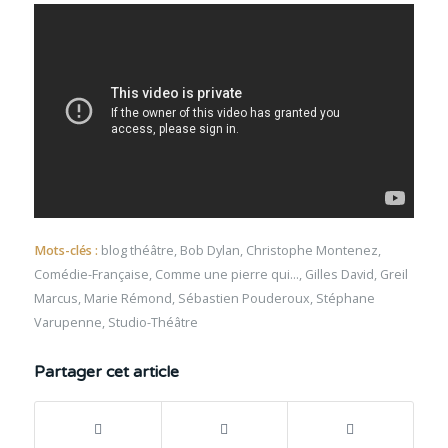
Mots-clés :
blog théâtre
,
Bob Dylan
,
Christophe Montenez
,
Comédie-Française
,
Comme une pierre qui...
,
Gilles David
,
Greil
Marcus
,
Marie Rémond
,
Sébastien Pouderoux
,
Stéphane
Varupenne
,
Studio-Théâtre
Partager cet article