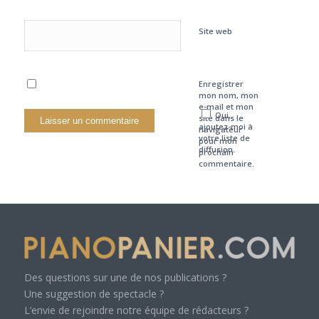
Site web
Enregistrer
mon nom, mon
e-mail et mon
Oui,
site dans le
ajoutez-moi à
navigateur
votre liste de
pour mon
diffusion.
prochain
commentaire.
Des questions sur une de nos publications ?
Une suggestion de spectacle ?
L’envie de rejoindre notre équipe de rédacteurs ?