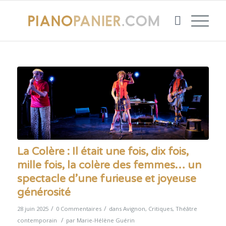
La Colère : Il était une fois, dix fois,
mille fois, la colère des femmes… un
spectacle d’une furieuse et joyeuse
générosité
/
/
28 juin 2025
0 Commentaires
dans
Avignon
,
Critiques
,
Théâtre
/
contemporain
par
Marie-Hélène Guérin