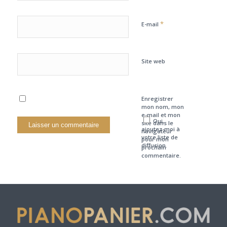
*
E-mail
Site web
Enregistrer
mon nom, mon
e-mail et mon
Oui,
site dans le
ajoutez-moi à
navigateur
votre liste de
pour mon
diffusion.
prochain
commentaire.