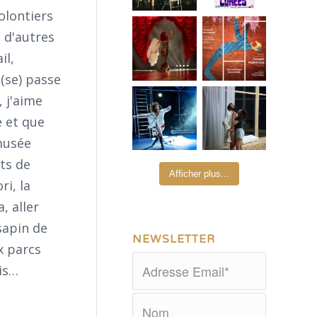
olontiers
 d'autres
il,
 (se) passe
, j'aime
e et que
 musée
rts de
Afficher plus...
i, la
, aller
sapin de
NEWSLETTER
x parcs
ris…