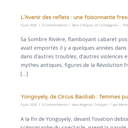
L’Avenir des reflets : une foisonnante fre
/
/
9 juin 2026
0 Commentaires
dans
Critiques
,
Et Compagnies...
,
Thé
Sa Sombre Rivière, flamboyant cabaret post
avait emportés il y a quelques années dans
dans d’autres troubles, d’autres violences e
mythes antiques, figures de la Révolution f
[…]
Yongoyely, de Circus Baobab : femmes pu
/
/
/
9 juin 2026
0 Commentaires
dans
Avignon
,
Critiques
par
Marie
A la fin de Yongoyely, devant l’ovation debo
scénographe du spectacle, prend la parole p