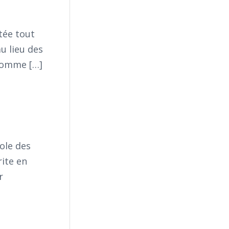
tée tout
u lieu des
e comme […]
ole des
rite en
r