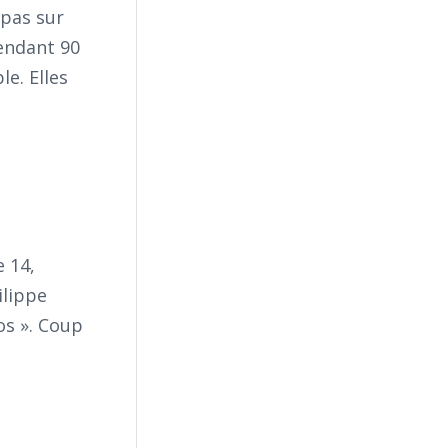
 pas sur
pendant 90
e. Elles
 14,
ilippe
os ». Coup