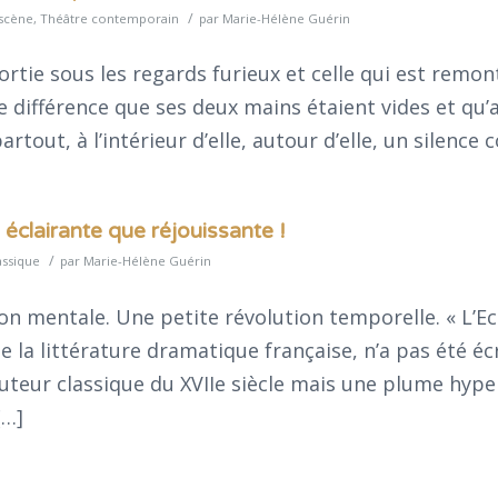
/
 scène
,
Théâtre contemporain
par
Marie-Hélène Guérin
ortie sous les regards furieux et celle qui est remon
le différence que ses deux mains étaient vides et qu’a
 partout, à l’intérieur d’elle, autour d’elle, un silenc
clairante que réjouissante !
/
assique
par
Marie-Hélène Guérin
ion mentale. Une petite révolution temporelle. « L’Ec
la littérature dramatique française, n’a pas été éc
uteur classique du XVIIe siècle mais une plume hype
[…]