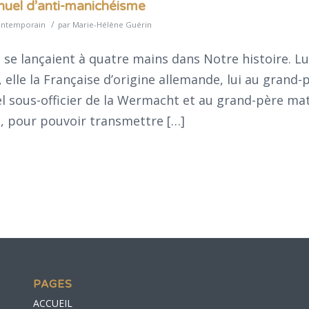
anuel d’anti-manichéisme
/
ontemporain
par
Marie-Hélène Guérin
se lançaient à quatre mains dans Notre histoire. Lui
, elle la Française d’origine allemande, lui au grand-
nel sous-officier de la Wermacht et au grand-père ma
e, pour pouvoir transmettre […]
PAGES
ACCUEIL