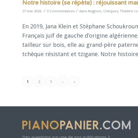
Notre histoire (se répète) : réjouissant m
/
/
27 mai 2026
0 Commentaires
dans
Avignon
,
Critiques
,
Théâtre c
En 2019, Jana Klein et Stéphane Schoukroun 
Français juif de gauche d’origine algérienne
tailleur sur bois, elle au grand-père pater
tchèque résistant et tzigane. Notre histoir
1
2
3
›
»
Des questions sur une de nos publications ?