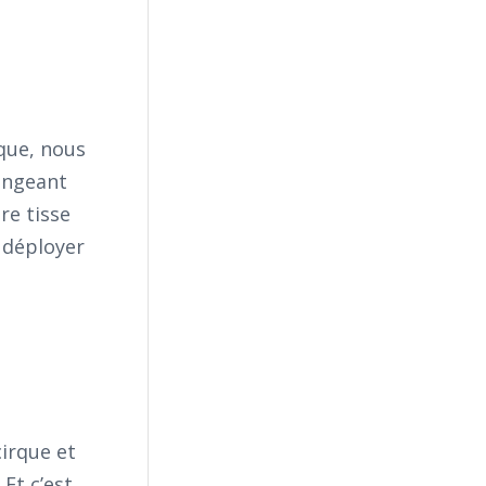
que, nous
ongeant
re tisse
 déployer
cirque et
Et c’est