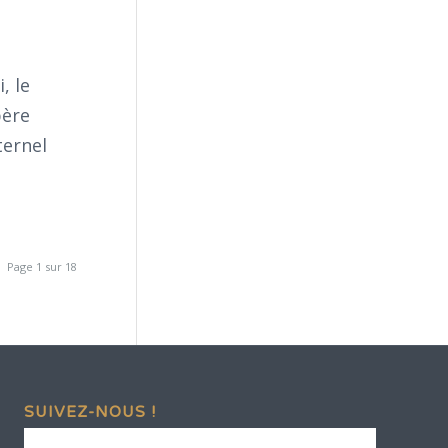
, le
père
ternel
Page 1 sur 18
SUIVEZ-NOUS !