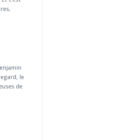
res,
Benjamin
regard, le
.euses de