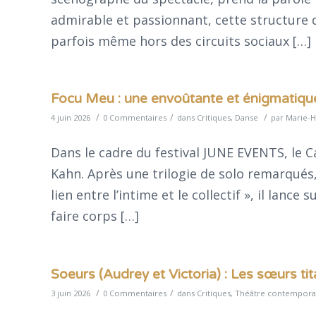
admirable et passionnant, cette structure q
parfois même hors des circuits sociaux […]
Focu Meu : une envoûtante et énigmatique
/
/
/
4 juin 2026
0 Commentaires
dans
Critiques
,
Danse
par
Marie-H
Dans le cadre du festival JUNE EVENTS, le 
Kahn. Après une trilogie de solo remarqués, 
lien entre l’intime et le collectif », il lance
faire corps […]
Soeurs (Audrey et Victoria) : Les sœurs ti
/
/
3 juin 2026
0 Commentaires
dans
Critiques
,
Théâtre contempora