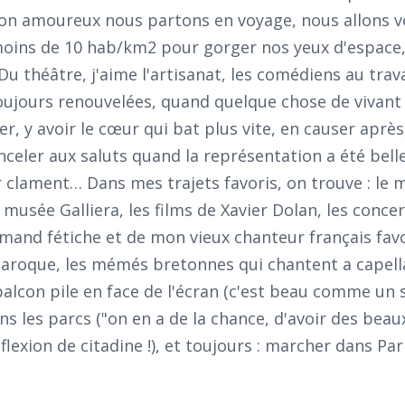
on amoureux nous partons en voyage, nous allons v
moins de 10 hab/km2 pour gorger nos yeux d'espace,
u théâtre, j'aime l'artisanat, les comédiens au trava
 toujours renouvelées, quand quelque chose de vivant
rer, y avoir le cœur qui bat plus vite, en causer après
inceler aux saluts quand la représentation a été bell
r clament… Dans mes trajets favoris, on trouve : le
e musée Galliera, les films de Xavier Dolan, les conce
mand fétiche et de mon vieux chanteur français favor
roque, les mémés bretonnes qui chantent a capella
balcon pile en face de l'écran (c'est beau comme un 
ns les parcs ("on en a de la chance, d'avoir des beau
éflexion de citadine !), et toujours : marcher dans Pa