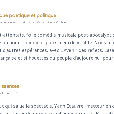
sque poétique et politique
/
âtre contemporain
par
Marie-Hélène Guérin
-attentats, folle comédie musicale post-apocalypti
 son bouillonnement punk plein de vitalité. Nous pl
t d’autres espérances, avec L’Avenir des reflets, Laza
rançaise et silhouettes du peuple d’aujourd’hui pour
issantes
-Hélène Guérin
ut qui salue le spectacle, Yann Ecauvre, metteur en 
our parler du Cirque social guinéen Circus Baobab. 