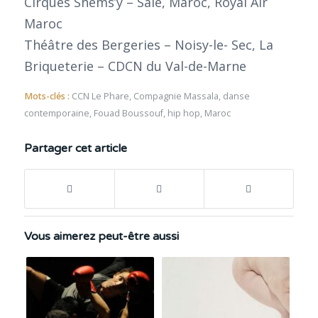
Cirques Shems’y – Salé, Maroc, Royal Air
Maroc
Théâtre des Bergeries – Noisy-le- Sec, La
Briqueterie – CDCN du Val-de-Marne
Mots-clés :
CCN Le Phare
,
Compagnie Massala
,
danse
contemporaine
,
Fouad Boussouf
,
hip hop
,
Maroc
Partager cet article
Vous aimerez peut-être aussi