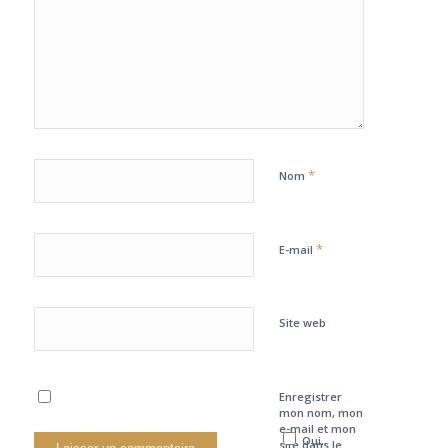
*
Nom
*
E-mail
Site web
Enregistrer
mon nom, mon
e-mail et mon
Oui,
site dans le