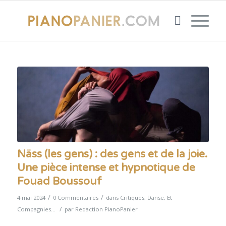
Näss (les gens) : des gens et de la joie.
Une pièce intense et hypnotique de
Fouad Boussouf
/
/
4 mai 2024
0 Commentaires
dans
Critiques
,
Danse
,
Et
/
Compagnies...
par
Redaction PianoPanier