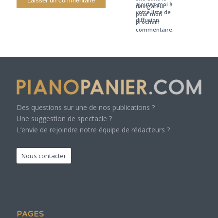
ajoutez-moi à
navigateur
votre liste de
pour mon
diffusion.
prochain
commentaire.
Des questions sur une de nos publications ?
Une suggestion de spectacle ?
L’envie de rejoindre notre équipe de rédacteurs ?
Nous contacter
PAGES