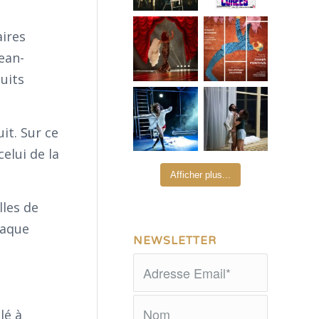
ires
ean-
uits
it. Sur ce
elui de la
Afficher plus...
lles de
haque
NEWSLETTER
lé à