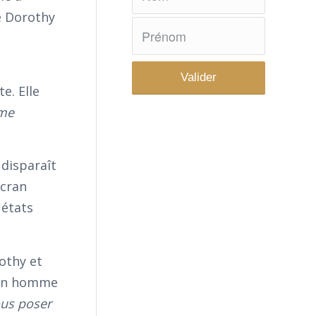
e Dorothy
e. Elle
ème
disparaît
écran
 états
othy et
e un homme
ous poser