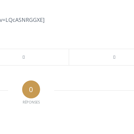
h?v=LQcASNRGGXE]
0
RÉPONSES