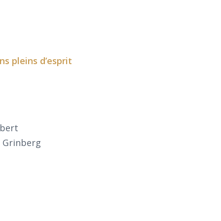
s pleins d’esprit
ebert
a Grinberg