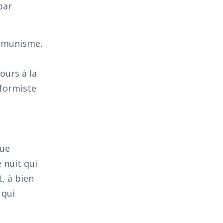
par
communisme,
ours à la
nformiste
que
 nuit qui
, à bien
 qui