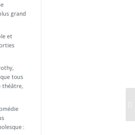
me
plus grand
le et
orties
rothy,
 que tous
e théâtre,
Or
fo
comédie
us
bolesque :