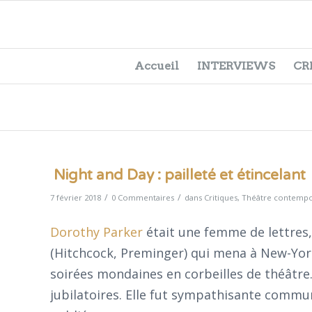
Accueil
INTERVIEWS
CR
Night and Day : pailleté et étincelant
/
/
7 février 2018
0 Commentaires
dans
Critiques
,
Théâtre contempo
Dorothy Parker
était une femme de lettres,
(Hitchcock, Preminger) qui mena à New-York,
soirées mondaines en corbeilles de théâtre.
jubilatoires. Elle fut sympathisante commun