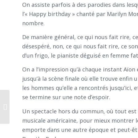
On assiste parfois à des parodies dans le
l’« Happy birthday » chanté par Marilyn Mo
nombre.
De manière général, ce qui nous fait rire, ce
désespéré, non, ce qui nous fait rire, ce so
d’un frigo, le pianiste déguisé en femme fat
On a l’impression qu’à chaque instant Aïo
jusqu’à la scène finale où elle trouve enf
les hommes qu’elle a rencontrés jusqu’ici, et 
se termine sur une note d’espoir.
Revue de presse 24 janvier 2018 :
Iliade/Odyssée, En attendant
Un spectacle hors du commun, où tout est 
Bojangles, Un...
musicale américaine, pour mieux montrer le
emporte dans une autre époque et peut-êtr