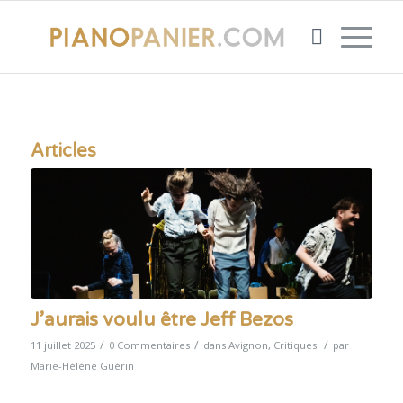
Articles
J’aurais voulu être Jeff Bezos
/
/
/
11 juillet 2025
0 Commentaires
dans
Avignon
,
Critiques
par
Marie-Hélène Guérin