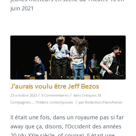
juin 2021
J’aurais voulu être Jeff Bezos
/
/
23 octobre 2023
0 Commentaires
dans
Critiques
,
Et
/
Compagnies...
,
Théâtre contemporain
par
Redaction PianoPanier
Il était une fois, dans un royaume pas si far
away que ça, disons, l’Occident des années
20 (du XXIe siècle, of course). Il était une