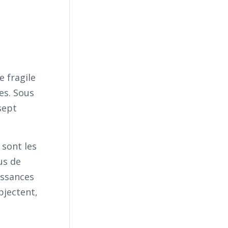
e fragile
es. Sous
sept
 sont les
us de
issances
bjectent,