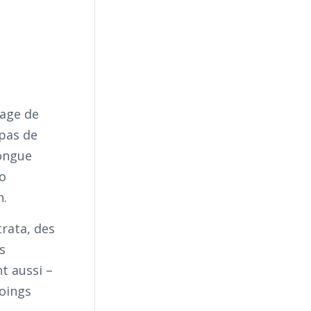
gage de
 pas de
longue
lo
n.
trata, des
s
nt aussi –
poings