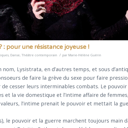
? : pour une résistance joyeuse !
/
tiques
,
Danse
,
Théâtre contemporain
par
Marie-Hélène Guérin
nom, Lysistrata, en d’autres temps, et sous d’antiq
onsoeurs de faire la grève du sexe pour faire pressi
 de cesser leurs interminables combats. Le pouvoir 
s et la vie domestique et l’intime affaire de femmes,
valeurs, l’intime prenait le pouvoir et mettait la gu
is), le pouvoir et la guerre marchent toujours main d