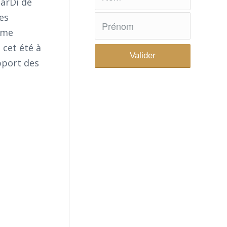
arDi de
les
mme
 cet été à
pport des