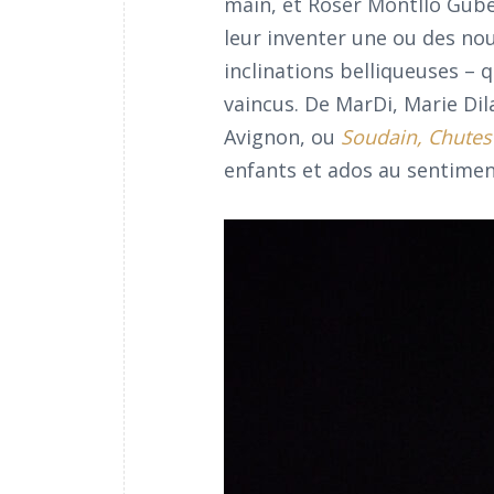
main, et Roser Montlló Gube
leur inventer une ou des nou
inclinations belliqueuses –
vaincus. De MarDi, Marie Dil
Avignon, ou
Soudain, Chutes
enfants et ados au sentime