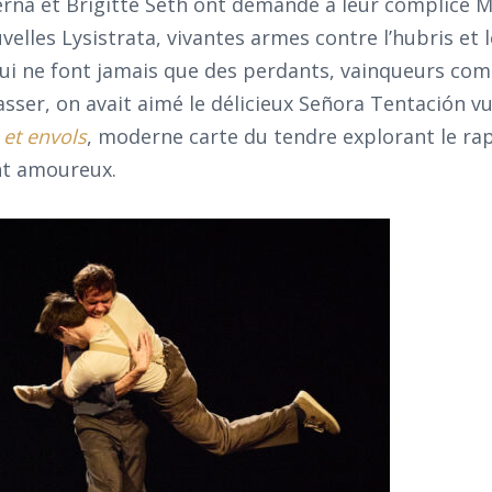
rna et Brigitte Seth ont demandé à leur complice M
velles Lysistrata, vivantes armes contre l’hubris et 
 qui ne font jamais que des perdants, vainqueurs co
asser, on avait aimé le délicieux Señora Tentación vu
 et envols
, moderne carte du tendre explorant le ra
nt amoureux.