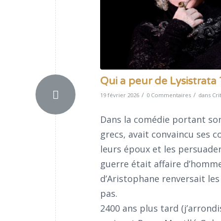
Qui a peur de Lysistrata 
/
/
19 février 2026
0 Commentaires
dans
Cri
Dans la comédie portant son 
grecs, avait convaincu ses c
leurs époux et les persuader
guerre était affaire d’homme
d’Aristophane renversait les 
pas.
2400 ans plus tard (j’arrond