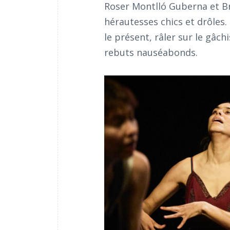
Roser Montlló Guberna et Bri
hérautesses chics et drôles. 
le présent, râler sur le gâc
rebuts nauséabonds.