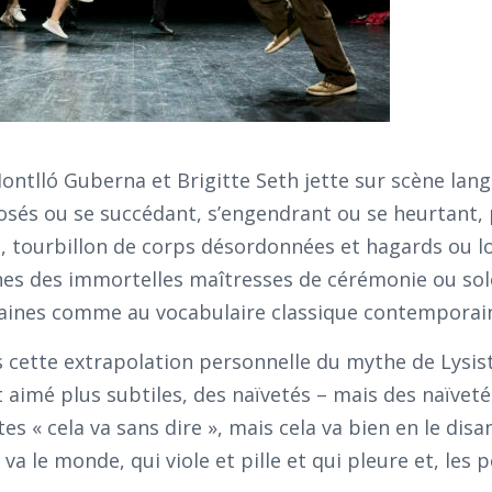
ontlló Guberna et Brigitte Seth jette sur scène lan
osés ou se succédant, s’engendrant ou se heurtant,
, tourbillon de corps désordonnées et hagards ou 
phes des immortelles maîtresses de cérémonie ou so
ines comme au vocabulaire classique contemporai
s cette extrapolation personnelle du mythe de Lysis
 aimé plus subtiles, des naïvetés – mais des naïveté
tes « cela va sans dire », mais cela va bien en le disa
 va le monde, qui viole et pille et qui pleure et, les 