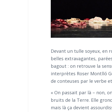
Devant un tulle soyeux, en ro
belles extravagantes, parées
bagout : on retrouve la sen
interprètes Roser Montlló Gu
de conteuses par le verbe e
« On passait par là – non, o
bruits de la Terre. Elle gron
mais là ça devient assourdis