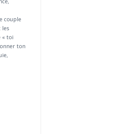
nce,
le couple
 les
 « toi
donner ton
uie,