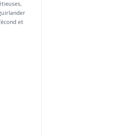
étieuses,
guirlander
nfécond et