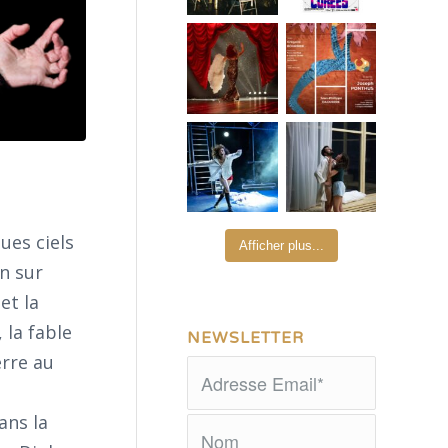
ues ciels
Afficher plus...
on sur
et la
 la fable
NEWSLETTER
erre au
ans la