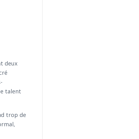
nt deux
cré
-
e talent
nd trop de
ormal,