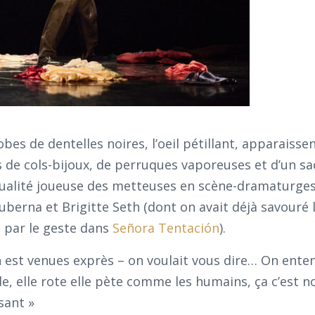
bes de dentelles noires, l’oeil pétillant, apparaisse
 de cols-bijoux, de perruques vaporeuses et d’un sa
sualité joueuse des metteuses en scène-dramaturges
berna et Brigitte Seth (dont on avait déjà savouré l
t par le geste dans
Señora Tentación
).
n est venues exprès – on voulait vous dire… On ente
de, elle rote elle pète comme les humains, ça c’est n
sant »