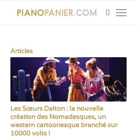
Articles
Les Sœurs Dalton : la nouvelle
création des Nomadesques, un
western cartoonesque branché sur
10000 volts !