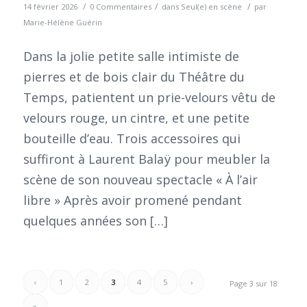
/
/
/
14 février 2026
0 Commentaires
dans
Seul(e) en scène
par
Marie-Hélène Guérin
Dans la jolie petite salle intimiste de
pierres et de bois clair du Théâtre du
Temps, patientent un prie-velours vêtu de
velours rouge, un cintre, et une petite
bouteille d’eau. Trois accessoires qui
suffiront à Laurent Balaÿ pour meubler la
scène de son nouveau spectacle « À l’air
libre » Après avoir promené pendant
quelques années son […]
‹
1
2
3
4
5
›
Page 3 sur 18
»