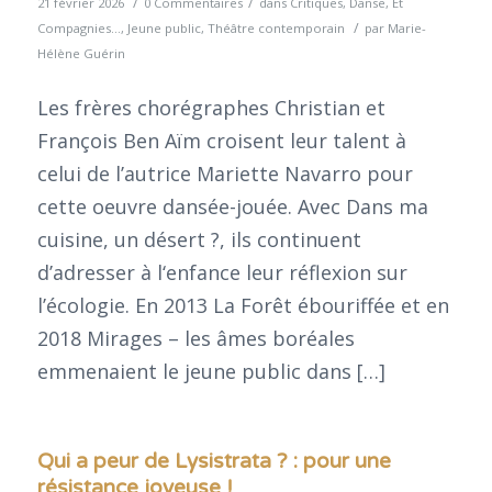
/
/
21 février 2026
0 Commentaires
dans
Critiques
,
Danse
,
Et
/
Compagnies...
,
Jeune public
,
Théâtre contemporain
par
Marie-
Hélène Guérin
Les frères chorégraphes Christian et
François Ben Aïm croisent leur talent à
celui de l’autrice Mariette Navarro pour
cette oeuvre dansée-jouée. Avec Dans ma
cuisine, un désert ?, ils continuent
d’adresser à l‘enfance leur réflexion sur
l’écologie. En 2013 La Forêt ébouriffée et en
2018 Mirages – les âmes boréales
emmenaient le jeune public dans […]
Qui a peur de Lysistrata ? : pour une
résistance joyeuse !