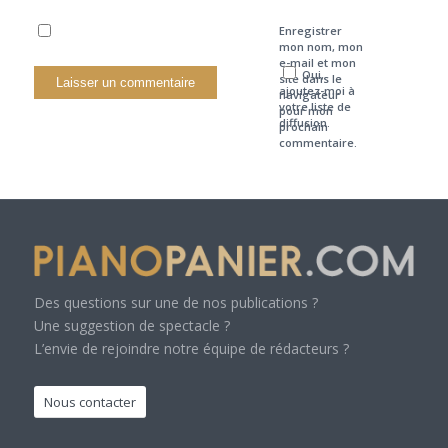
Enregistrer
mon nom, mon
e-mail et mon
Oui,
site dans le
ajoutez-moi à
navigateur
votre liste de
pour mon
diffusion.
prochain
commentaire.
Des questions sur une de nos publications ?
Une suggestion de spectacle ?
L’envie de rejoindre notre équipe de rédacteurs ?
Nous contacter