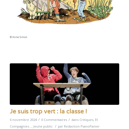
© Anne Simon
Je suis trop vert : la classe !
/
/
6 novembre 2024
0 Commentaires
dans
Critiques
,
Et
/
Compagnies...
,
Jeune public
par
Redaction PianoPanier