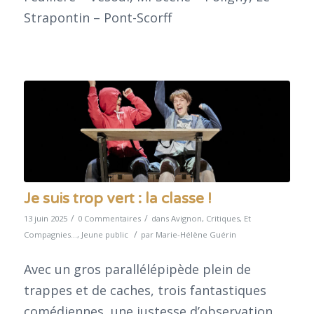
Strapontin – Pont-Scorff
Je suis trop vert : la classe !
/
/
13 juin 2025
0 Commentaires
dans
Avignon
,
Critiques
,
Et
/
Compagnies...
,
Jeune public
par
Marie-Hélène Guérin
Avec un gros parallélépipède plein de
trappes et de caches, trois fantastiques
comédiennes, une justesse d’observation