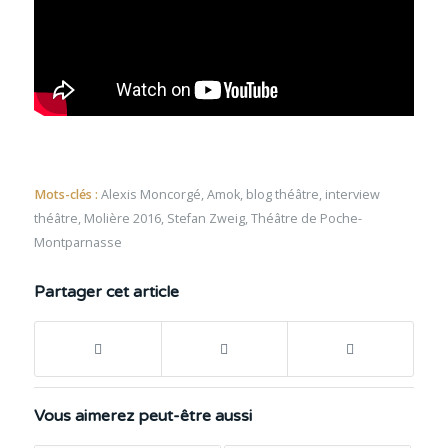
Mots-clés :
Alexis Moncorgé
,
Amok
,
blog théâtre
,
interview
théâtre
,
Molière 2016
,
Stefan Zweig
,
Théâtre de Poche-
Montparnasse
Partager cet article
Vous aimerez peut-être aussi