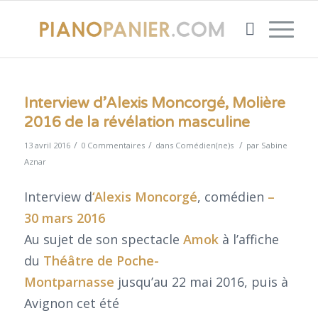
Interview d’Alexis Moncorgé, Molière
2016 de la révélation masculine
/
/
/
13 avril 2016
0 Commentaires
dans
Comédien(ne)s
par
Sabine
Aznar
Interview d
‘Alexis Moncorgé
, comédien
–
30 mars 2016
Au sujet de son spectacle
Amok
à l’affiche
du
Théâtre de Poche-
Montparnasse
jusqu’au 22 mai 2016, puis à
Avignon cet été