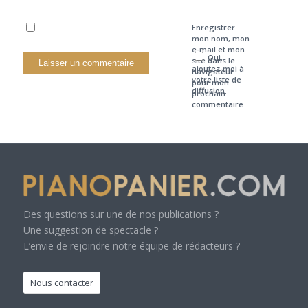
Enregistrer
mon nom, mon
e-mail et mon
Oui,
site dans le
ajoutez-moi à
navigateur
votre liste de
pour mon
diffusion.
prochain
commentaire.
Des questions sur une de nos publications ?
Une suggestion de spectacle ?
L’envie de rejoindre notre équipe de rédacteurs ?
Nous contacter