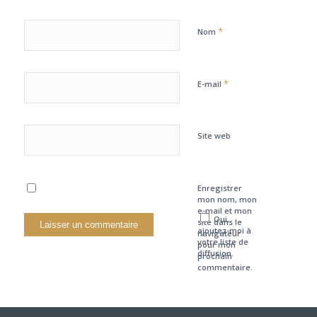
*
Nom
*
E-mail
Site web
Enregistrer
mon nom, mon
e-mail et mon
Oui,
site dans le
ajoutez-moi à
navigateur
votre liste de
pour mon
diffusion.
prochain
commentaire.