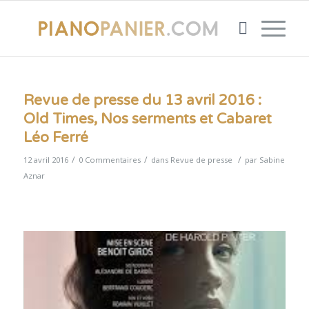
Revue de presse du 13 avril 2016 :
Old Times, Nos serments et Cabaret
Léo Ferré
/
/
/
12 avril 2016
0 Commentaires
dans
Revue de presse
par
Sabine
Aznar