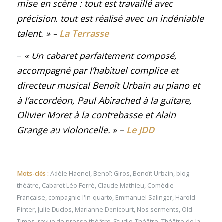
mise en scène : tout est travaillé avec
précision, tout est réalisé avec un indéniable
talent.
»
–
La Terrasse
–
« Un cabaret parfaitement composé,
accompagné par l’habituel complice et
directeur musical Benoît Urbain au piano et
à l’accordéon, Paul Abirached à la guitare,
Olivier Moret à la contrebasse et Alain
Grange au violoncelle.
»
–
Le JDD
Mots-clés :
Adèle Haenel
,
Benoît Giros
,
Benoît Urbain
,
blog
théâtre
,
Cabaret Léo Ferré
,
Claude Mathieu
,
Comédie-
Française
,
compagnie l'In-quarto
,
Emmanuel Salinger
,
Harold
Pinter
,
Julie Duclos
,
Marianne Denicourt
,
Nos serments
,
Old
Times
,
revue de presse théâtre
,
Studio-Théâtre
,
Théâtre de la