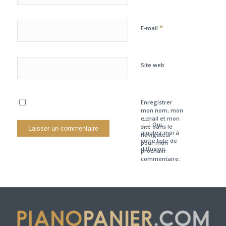
*
E-mail
Site web
Enregistrer
mon nom, mon
e-mail et mon
Oui,
site dans le
ajoutez-moi à
navigateur
votre liste de
pour mon
diffusion.
prochain
commentaire.