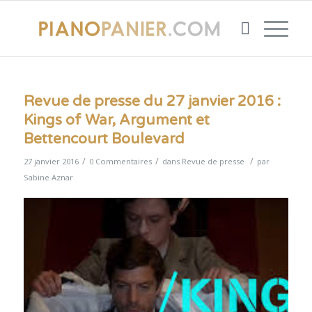
Revue de presse du 27 janvier 2016 :
Kings of War, Argument et
Bettencourt Boulevard
/
/
/
27 janvier 2016
0 Commentaires
dans
Revue de presse
par
Sabine Aznar