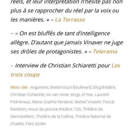
réels, et leur interprétation n’hésite pas non
plus à se rapprocher du réel par la voix ou
les manières.
»
–
La Terrasse
–
«
On est bluffés de tant d’intelligence
allègre. D’autant que jamais Vinaver ne juge
ses drôles de protagonistes. »
–
Telerama
–
Interview de Christian Schiaretti pour
Les
trois coups
Mots-clés :
Argument
,
Bettencourt Boulevard
,
blog théâtre
,
Christian Schiaretti
,
Ivo van Hove
,
Kings of War
,
Laurent
Poitrenaux
,
Marie-Sophie Ferdane
,
Michel Vinaver
,
Pascal
Rambert
,
revue de presse théâtre
,
T2G
,
Théâtre de
Gennevilliers
,
Théâtre de la Colline
,
Théâtre National de
Chaillot
,
Yves Godin