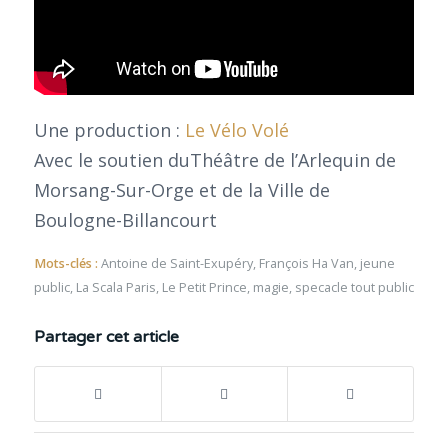
Une production :
Le Vélo Volé
Avec le soutien duThéâtre de l’Arlequin de
Morsang-Sur-Orge et de la Ville de
Boulogne-Billancourt
Mots-clés :
Antoine de Saint-Exupéry
,
François Ha Van
,
jeune
public
,
La Scala Paris
,
Le Petit Prince
,
magie
,
specacle tout public
Partager cet article