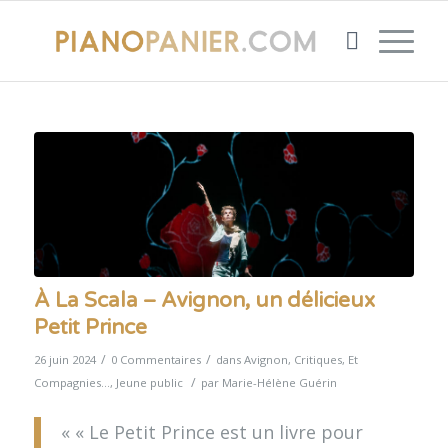
À La Scala – Avignon, un délicieux
Petit Prince
/
/
26 juin 2024
0 Commentaires
dans
Avignon
,
Critiques
,
Et
/
Compagnies...
,
Jeune public
par
Marie-Hélène Guérin
« « Le Petit Prince est un livre pour